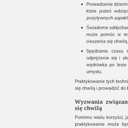
Prowadzenie dzienni
które jesteś wdzi
pozytywnych aspekt
Świadome oddychani
może pomóc w redu
cieszenia się chwilą
Spędzanie czasu n
odprężenie się i
sk
wędrówka po lesie
umysłu.
Praktykowanie tych techn
się chwilą i prowadzić do
Wyzwania związane
się chwilą
Pomimo wielu korzyści, ja
praktykowanie może by