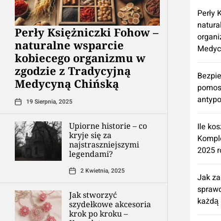
Perły 
natura
Perły Księżniczki Fohow –
organi
naturalne wsparcie
Medyc
kobiecego organizmu w
zgodzie z Tradycyjną
Bezpie
Medycyną Chińską
pomos
antypo
19 Sierpnia, 2025
Upiorne historie – co
Ile ko
kryje się za
Kompl
najstraszniejszymi
2025 r
legendami?
2 Kwietnia, 2025
Jak z
spraw
Jak stworzyć
każdą 
szydełkowe akcesoria
krok po kroku –