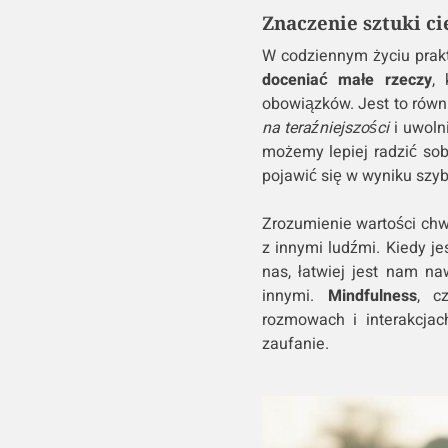
Znaczenie sztuki ci
W codziennym życiu prak
doceniać małe rzeczy
,
obowiązków. Jest to równ
na teraźniejszości
i uwoln
możemy lepiej radzić so
pojawić się w wyniku szyb
Zrozumienie wartości chw
z innymi ludźmi. Kiedy je
nas, łatwiej jest nam na
innymi.
Mindfulness
, c
rozmowach i interakcjac
zaufanie.