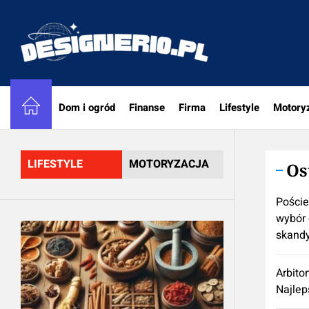
Skip
to
designe
the
content
Dom i ogród
Finanse
Firma
Lifestyle
Motory
LIFESTYLE
MOTORYZACJA
Os
Poście
wybór 
skand
Arbito
Najlep