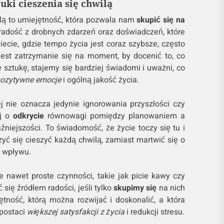
ztuki cieszenia się chwilą
ilą to umiejętność, która pozwala nam
skupić się na
radość z drobnych zdarzeń oraz doświadczeń, które
ecie, gdzie tempo życia jest coraz szybsze, często
est zatrzymanie się na moment, by docenić to, co
ę sztukę, stajemy się bardziej świadomi i uważni, co
ozytywne emocje
i ogólną jakość życia.
j nie oznacza jedynie ignorowania przyszłości czy
ej o
odkrycie
równowagi pomiędzy planowaniem a
źniejszości. To świadomość, że życie toczy się tu i
zyć się cieszyć każdą chwilą, zamiast martwić się o
y wpływu.
e nawet proste czynności, takie jak picie kawy czy
się źródłem radości, jeśli tylko
skupimy się
na nich
ętność, którą można rozwijać i doskonalić, a która
 postaci
większej satysfakcji z życia
i redukcji stresu.