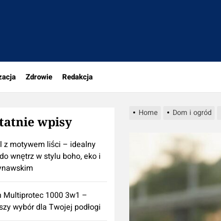
rio.pl
zacja
Zdrowie
Redakcja
Home
Dom i ogród
tatnie wpisy
l z motywem liści – idealny
do wnętrz w stylu boho, eko i
ynawskim
n Multiprotec 1000 3w1 –
szy wybór dla Twojej podłogi