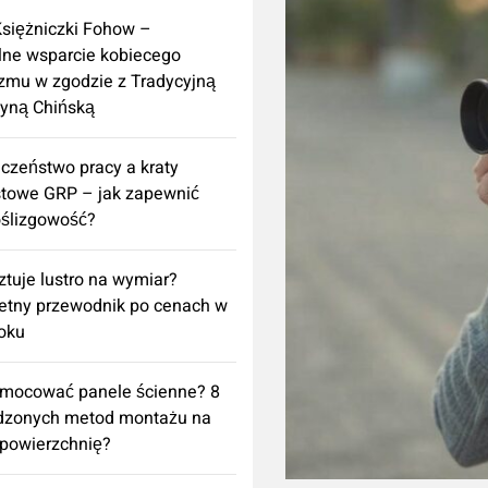
Księżniczki Fohow –
lne wsparcie kobiecego
zmu w zgodzie z Tradycyjną
yną Chińską
czeństwo pracy a kraty
towe GRP – jak zapewnić
ślizgowość?
sztuje lustro na wymiar?
etny przewodnik po cenach w
oku
amocować panele ścienne? 8
dzonych metod montażu na
powierzchnię?