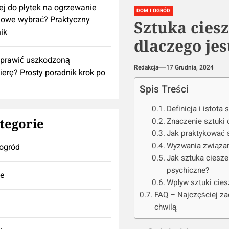
lej do płytek na ogrzewanie
DOM I OGRÓD
owe wybrać? Praktyczny
Sztuka ciesz
ik
dlaczego je
aprawić uszkodzoną
Redakcja
17 Grudnia, 2024
ierę? Prosty poradnik krok po
Spis Treści
Definicja i istota 
tegorie
Znaczenie sztuki 
Jak praktykować s
Wyzwania związane
ogród
Jak sztuka ciesze
psychiczne?
se
Wpływ sztuki cies
FAQ – Najczęściej za
chwilą