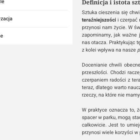
yle
Definicja i istota s
Sztuka cieszenia się chw
zacja
teraźniejszości
i czerpać 
przynosi nam życie. W świ
zapominamy, jak ważne j
ie
nas otacza. Praktykując t
z kolei wpływa na nasze
p
Docenianie chwili obecne
przeszłości. Chodzi racz
czerpaniem radości z tera
teraz, dlatego warto nauc
rzeczy, na które nie mam
W praktyce oznacza to, ż
spacer w parku, mogą stać 
całkowicie. Jest to umiej
przynosi wiele korzyści w