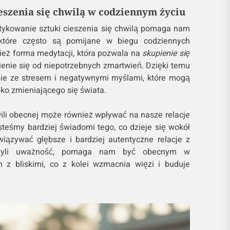
eszenia się chwilą w codziennym życiu
tykowanie sztuki cieszenia się chwilą pomaga nam
 które często są pomijane w biegu codziennych
ież forma medytacji, która pozwala na
skupienie się
ienie się od niepotrzebnych zmartwień. Dzięki temu
bie ze stresem i negatywnymi myślami, które mogą
ko zmieniającego się świata.
ili obecnej może również wpływać na nasze relacje
steśmy bardziej świadomi tego, co dzieje się wokół
wiązywać głębsze i bardziej autentyczne relacje z
zyli uważność, pomaga nam być obecnym w
h z bliskimi, co z kolei wzmacnia więzi i buduje