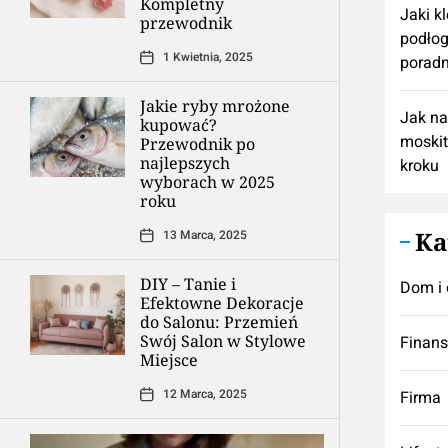
Kompletny
Jaki k
przewodnik
podłog
1 Kwietnia, 2025
poradn
Jakie ryby mrożone
Jak n
kupować?
moskit
Przewodnik po
najlepszych
kroku
wyborach w 2025
roku
Ka
13 Marca, 2025
DIY – Tanie i
Dom i 
Efektowne Dekoracje
do Salonu: Przemień
Swój Salon w Stylowe
Finan
Miejsce
12 Marca, 2025
Firma