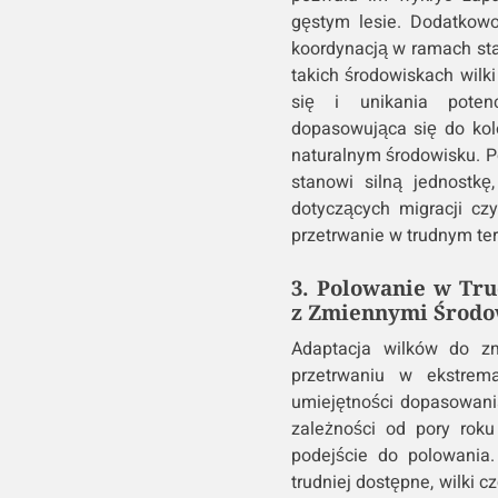
gęstym lesie. Dodatkowo,
koordynacją w ramach sta
takich środowiskach wilk
się i unikania potenc
dopasowująca się do kol
naturalnym środowisku. P
stanowi silną jednostk
dotyczących migracji cz
przetrwanie w trudnym ter
3. Polowanie w Tr
z Zmiennymi Środo
Adaptacja wilków do zm
przetrwaniu w ekstrem
umiejętności dopasowani
zależności od pory roku
podejście do polowani
trudniej dostępne, wilki 