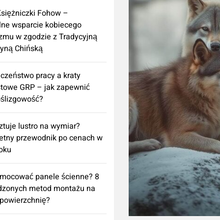
Księżniczki Fohow –
lne wsparcie kobiecego
zmu w zgodzie z Tradycyjną
yną Chińską
czeństwo pracy a kraty
towe GRP – jak zapewnić
ślizgowość?
sztuje lustro na wymiar?
etny przewodnik po cenach w
oku
amocować panele ścienne? 8
dzonych metod montażu na
powierzchnię?