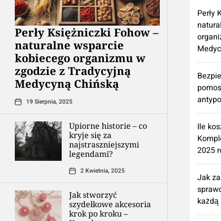
Perły 
natura
Perły Księżniczki Fohow –
organi
naturalne wsparcie
Medyc
kobiecego organizmu w
zgodzie z Tradycyjną
Bezpie
Medycyną Chińską
pomos
antypo
19 Sierpnia, 2025
Upiorne historie – co
Ile ko
kryje się za
Kompl
najstraszniejszymi
2025 r
legendami?
2 Kwietnia, 2025
Jak z
spraw
Jak stworzyć
każdą 
szydełkowe akcesoria
krok po kroku –