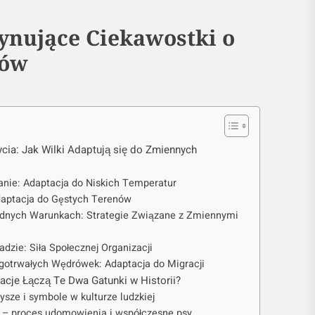
cynujące Ciekawostki o
sów
cia: Jak Wilki Adaptują się do Zmiennych
anie: Adaptacja do Niskich Temperatur
Adaptacja do Gęstych Terenów
udnych Warunkach: Strategie Związane z Zmiennymi
dzie: Siła Społecznej Organizacji
ugotrwałych Wędrówek: Adaptacja do Migracji
elacje Łączą Te Dwa Gatunki w Historii?
zysze i symbole w kulturze ludzkiej
a – proces udomowienia i współczesne psy