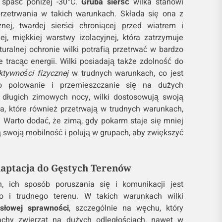
 spaść poniżej -30°C.
Gruba sierść
wilka stanowi
rzetrwania w takich warunkach. Składa się ona z
ej, twardej sierści chroniącej przed wiatrem i
ej, miękkiej warstwy izolacyjnej, która zatrzymuje
aturalnej ochronie wilki potrafią przetrwać w bardzo
e tracąc energii. Wilki posiadają także zdolność do
tywności fizycznej
w trudnych warunkach, co jest
o polowanie i przemieszczanie się na dużych
u długich zimowych nocy, wilki dostosowują swoją
ta, które również przetrwają w trudnych warunkach,
ie. Warto dodać, że zimą, gdy pokarm staje się mniej
ą swoją mobilność i polują w grupach, aby zwiększyć
daptacja do Gęstych Terenów
, ich sposób poruszania się i komunikacji jest
 i trudnego terenu. W takich warunkach wilki
słowej sprawności
, szczególnie na węchu, który
chy zwierząt na dużych odległościach, nawet w