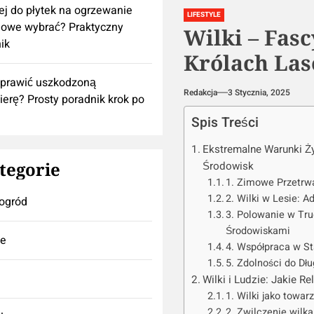
lej do płytek na ogrzewanie
LIFESTYLE
owe wybrać? Praktyczny
Wilki – Fas
ik
Królach La
aprawić uszkodzoną
Redakcja
3 Stycznia, 2025
ierę? Prosty poradnik krok po
Spis Treści
Ekstremalne Warunki Ży
tegorie
Środowisk
1. Zimowe Przetrw
2. Wilki w Lesie: 
ogród
3. Polowanie w Tr
Środowiskami
se
4. Współpraca w Sta
5. Zdolności do Dł
Wilki i Ludzie: Jakie R
1. Wilki jako towar
2. Zwilczenie wilk