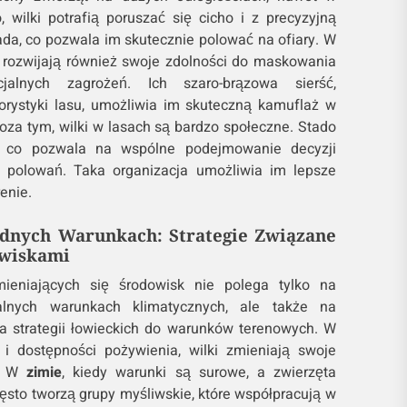
 wilki potrafią poruszać się cicho i z precyzyjną
da, co pozwala im skutecznie polować na ofiary. W
i rozwijają również swoje zdolności do maskowania
jalnych zagrożeń. Ich szaro-brązowa sierść,
orystyki lasu, umożliwia im skuteczną kamuflaż w
oza tym, wilki w lasach są bardzo społeczne. Stado
ę, co pozwala na wspólne podejmowanie decyzji
y polowań. Taka organizacja umożliwia im lepsze
enie.
udnych Warunkach: Strategie Związane
wiskami
ieniających się środowisk nie polega tylko na
alnych warunkach klimatycznych, ale także na
a strategii łowieckich do warunków terenowych. W
 i dostępności pożywienia, wilki zmieniają swoje
a. W
zimie
, kiedy warunki są surowe, a zwierzęta
często tworzą grupy myśliwskie, które współpracują w