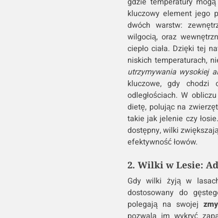
gdzie temperatury mogą
kluczowy element jego p
dwóch warstw: zewnętrzn
wilgocią, oraz wewnętrzn
ciepło ciała. Dzięki tej n
niskich temperaturach, ni
utrzymywania wysokiej ak
kluczowe, gdy chodzi 
odległościach. W oblicz
dietę, polując na zwierzę
takie jak jelenie czy łos
dostępny, wilki zwiększaj
efektywność łowów.
2. Wilki w Lesie: A
Gdy wilki żyją w lasach
dostosowany do gęstego
polegają na swojej
zmy
pozwala im wykryć zapa