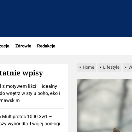
rio.pl
zacja
Zdrowie
Redakcja
Home
Lifestyle
W
tatnie wpisy
l z motywem liści – idealny
do wnętrz w stylu boho, eko i
ynawskim
n Multiprotec 1000 3w1 –
szy wybór dla Twojej podłogi