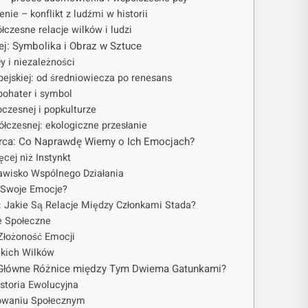
enie – konflikt z ludźmi w historii
łczesne relacje wilków i ludzi
ej: Symbolika i Obraz w Sztuce
ły i niezależności
pejskiej: od średniowiecza po renesans
 bohater i symbol
czesnej i popkulturze
ółczesnej: ekologiczne przesłanie
rca: Co Naprawdę Wiemy o Ich Emocjach?
cej niż Instynkt
jawisko Wspólnego Działania
ą Swoje Emocje?
: Jakie Są Relacje Między Członkami Stada?
e Społeczne
 Złożoność Emocji
ikich Wilków
Są Główne Różnice między Tym Dwiema Gatunkami?
istoria Ewolucyjna
owaniu Społecznym