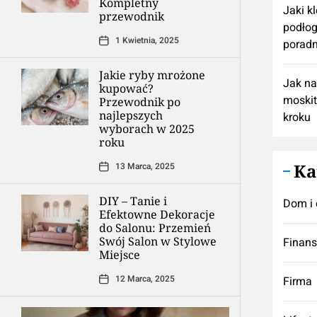
Kompletny
Jaki k
przewodnik
podłog
1 Kwietnia, 2025
poradn
Jakie ryby mrożone
Jak n
kupować?
moskit
Przewodnik po
najlepszych
kroku
wyborach w 2025
roku
Ka
13 Marca, 2025
DIY – Tanie i
Dom i 
Efektowne Dekoracje
do Salonu: Przemień
Swój Salon w Stylowe
Finan
Miejsce
12 Marca, 2025
Firma