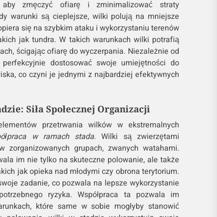
 aby zmęczyć ofiarę i zminimalizować straty
dy warunki są cieplejsze, wilki polują na mniejsze
 opiera się na szybkim ataku i wykorzystaniu terenów
takich jak tundra. W takich warunkach wilki potrafią
ach, ścigając ofiarę do wyczerpania. Niezależnie od
ą perfekcyjnie dostosować swoje umiejętności do
ska, co czyni je jednymi z najbardziej efektywnych
dzie: Siła Społecznej Organizacji
lementów przetrwania wilków w ekstremalnych
ółpraca w ramach stada
. Wilki są zwierzętami
ą w zorganizowanych grupach, zwanych watahami.
ala im nie tylko na skuteczne polowanie, ale także
kich jak opieka nad młodymi czy obrona terytorium.
woje zadanie, co pozwala na lepsze wykorzystanie
potrzebnego ryzyka. Współpraca ta pozwala im
arunkach, które same w sobie mogłyby stanowić