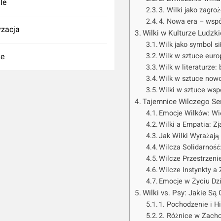
yle
3. Wilki jako zagroż
4. Nowa era – wspó
zacja
Wilki w Kulturze Ludzki
Wilk jako symbol si
ie
Wilk w sztuce euro
Wilk w literaturze:
Wilk w sztuce nowo
Wilki w sztuce wsp
Tajemnice Wilczego Se
Emocje Wilków: Wię
Wilki a Empatia: Z
Jak Wilki Wyrażaj
Wilcza Solidarność
Wilcze Przestrzeni
Wilcze Instynkty a
Emocje w Życiu Dz
Wilki vs. Psy: Jakie 
1. Pochodzenie i H
2. Różnice w Zach