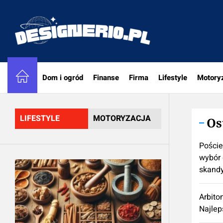
Skip
to
designe
the
content
Dom i ogród
Finanse
Firma
Lifestyle
Motory
LIFESTYLE
MOTORYZACJA
Os
Poście
wybór 
skand
Arbito
Najlep