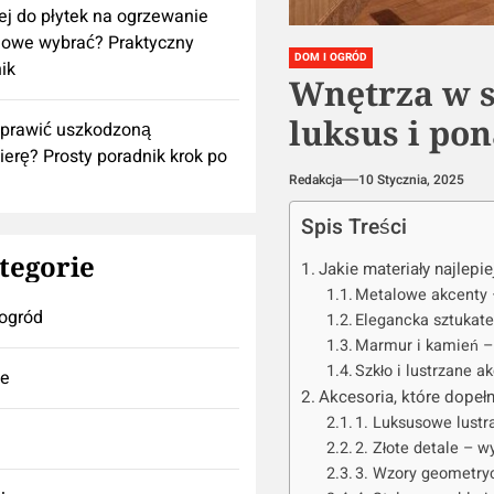
lej do płytek na ogrzewanie
owe wybrać? Praktyczny
DOM I OGRÓD
ik
Wnętrza w s
luksus i po
aprawić uszkodzoną
ierę? Prosty poradnik krok po
Redakcja
10 Stycznia, 2025
Spis Treści
tegorie
Jakie materiały najlepi
Metalowe akcenty 
ogród
Elegancka sztukate
Marmur i kamień – 
Szkło i lustrzane a
se
Akcesoria, które dopełn
1. Luksusowe lustr
2. Złote detale – w
3. Wzory geometryc