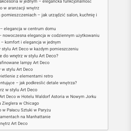
 akcesoria w jednym – elegancka funkcjonalność
o w aranżacji wnętrz
 pomieszczeniach – jak urządzić salon, kuchnię i
e – elegancja w centrum domu
 – nowoczesna elegancja w codziennym użytkowaniu
i – komfort i elegancja w jednym
 stylu Art Deco w każdym pomieszczeniu
e do wnętrz w stylu Art Deco?
rafinowane lampy Art Deco
y w stylu Art Deco
ietlenie z elementami retro
ntujące – jak podkreślić detale wnętrza?
rz w stylu Art Deco
 Art Deco w Hotelu Waldorf Astoria w Nowym Jorku
u Zieglera w Chicago
co w Pałacu Sztuki w Paryżu
rtamentach na Manhattanie
nętrz Art Deco