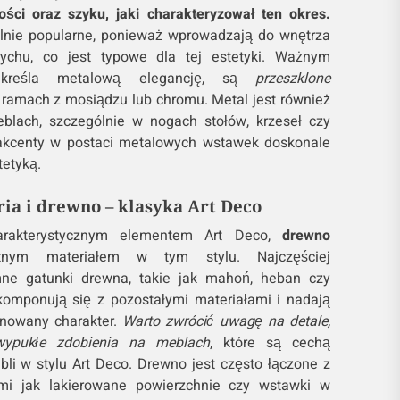
ści oraz szyku, jaki charakteryzował ten okres.
ólnie popularne, ponieważ wprowadzają do wnętrza
pychu, co jest typowe dla tej estetyki. Ważnym
dkreśla metalową elegancję, są
przeszklone
 w ramach z mosiądzu lub chromu. Metal jest również
lach, szczególnie w nogach stołów, krzeseł czy
 akcenty w postaci metalowych wstawek doskonale
tetyką.
ia i drewno – klasyka Art Deco
arakterystycznym elementem Art Deco,
drewno
otnym materiałem w tym stylu. Najczęściej
ne gatunki drewna, takie jak mahoń, heban czy
komponują się z pozostałymi materiałami i nadają
inowany charakter.
Warto zwrócić uwagę na detale,
 wypukłe zdobienia na meblach
, które są cechą
bli w stylu Art Deco. Drewno jest często łączone z
imi jak lakierowane powierzchnie czy wstawki w