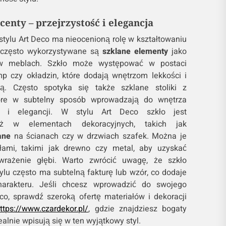
centy – przejrzystość i elegancja
w stylu Art Deco ma nieocenioną rolę w kształtowaniu
u często wykorzystywane są
szklane elementy
jako
 w meblach. Szkło może występować w postaci
mp czy okładzin, które dodają wnętrzom lekkości i
ją. Często spotyka się także szklane stoliki z
óre w subtelny sposób wprowadzają do wnętrza
i i elegancji. W stylu Art Deco szkło jest
eż w elementach dekoracyjnych, takich jak
ane
na ścianach czy w drzwiach szafek. Można je
łami, takimi jak drewno czy metal, aby uzyskać
 wrażenie głębi. Warto zwrócić uwagę, że szkło
lu często ma subtelną fakturę lub wzór, co dodaje
arakteru. Jeśli chcesz wprowadzić do swojego
o, sprawdź szeroką ofertę materiałów i dekoracji
ttps://www.czardekor.pl/
, gdzie znajdziesz bogaty
alnie wpisują się w ten wyjątkowy styl.