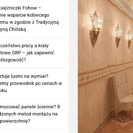
Księżniczki Fohow –
lne wsparcie kobiecego
zmu w zgodzie z Tradycyjną
yną Chińską
czeństwo pracy a kraty
towe GRP – jak zapewnić
ślizgowość?
sztuje lustro na wymiar?
etny przewodnik po cenach w
oku
amocować panele ścienne? 8
dzonych metod montażu na
powierzchnię?