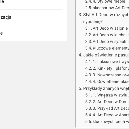
yle
4. Stylowe meble i
akcesoriów Art Dec
Styl Art Deco w różnych
zacja
sypialnię?
Art Deco w saloni
ie
Art Deco w kuchni
Art Deco w sypialn
Kluczowe elementy
Jakie oświetlenie pasuj
1. Luksusowe i wy
2. Kinkiety i plafon
3. Nowoczesne ośw
4. Oświetlenie akce
Przykłady znanych wnęt
1. Wnętrza w stylu
2. Art Deco w Dom
3. Przykład Art De
4. Art Deco w Apa
kluczowych cech w