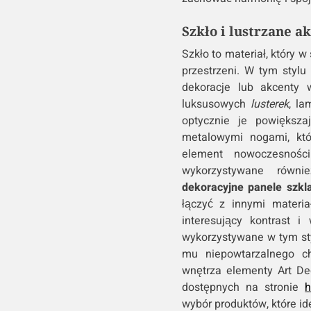
Szkło i lustrzane ak
Szkło to materiał, który 
przestrzeni. W tym styl
dekoracje lub akcenty
luksusowych
lusterek
, la
optycznie je powiększa
metalowymi nogami, kt
element nowoczesnośc
wykorzystywane równi
dekoracyjne panele szkl
łączyć z innymi materia
interesujący kontrast i
wykorzystywane w tym sty
mu niepowtarzalnego ch
wnętrza elementy Art Dec
dostępnych na stronie
h
wybór produktów, które ide