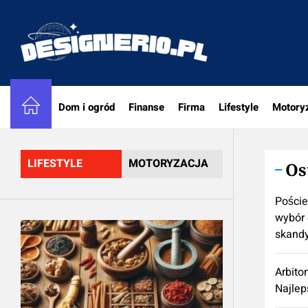
Skip
to
designe
the
content
Dom i ogród
Finanse
Firma
Lifestyle
Motory
LIFESTYLE
MOTORYZACJA
Os
Poście
wybór 
skand
Arbito
Najlep