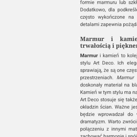
formie marmuru lub szk
Dodatkowo, dla podkreśl
często wykończone na 
detalami zapewnia pożąda
Marmur i kamień
trwałością i piękn
Marmur
i kamień to kole
stylu Art Deco. Ich eleg
sprawiają, że są one czę
przestrzeniach.
Marmur w
doskonały materiał na bl
Kamień w tym stylu ma na 
Art Deco stosuje się takż
okładzin ścian. Ważne je
będzie wprowadzał do w
dramatyzm. Warto zwróci
połączeniu z innymi mate
zachować harmonię i spój