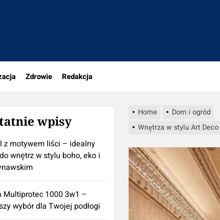
rio.pl
zacja
Zdrowie
Redakcja
Home
Dom i ogród
tatnie wpisy
Wnętrza w stylu Art Deco
l z motywem liści – idealny
do wnętrz w stylu boho, eko i
ynawskim
n Multiprotec 1000 3w1 –
szy wybór dla Twojej podłogi