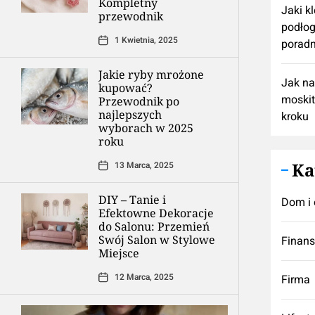
Kompletny
Jaki k
przewodnik
podłog
1 Kwietnia, 2025
poradn
Jakie ryby mrożone
Jak n
kupować?
moskit
Przewodnik po
najlepszych
kroku
wyborach w 2025
roku
Ka
13 Marca, 2025
DIY – Tanie i
Dom i 
Efektowne Dekoracje
do Salonu: Przemień
Swój Salon w Stylowe
Finan
Miejsce
12 Marca, 2025
Firma