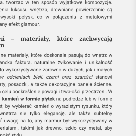
ła, tworząc w ten sposób wyjątkowe kompozycje.
enia luksusu wnętrza, drewniane powierzchnie są
wysoki połysk, co w połączeniu z metalowymi
ny efekt glamour.
 – materiały, które zachwycają
em
jne materiały, które doskonale pasują do wnętrz w
ancka faktura, naturalne żyłkowanie i unikalność
sto wykorzystywane zarówno w dużych, jak i małych
 odcieniach bieli, czerni oraz szarości
stanowi
aty, posadzki, a także dekoracyjne panele ścienne.
celu podkreślenie powagi i trwałości przestrzeni. W
e
kamień w formie płytek
na podłodze lub w formie
st, by wybierać kamień o wyrazistym rysunku, który
nętrza nie tylko elegancję, ale także subtelny
ć uwagę na to, aby marmur był wykorzystywany w
riałami, takimi jak drewno, szkło czy metal, aby
ność stylu.