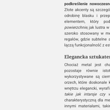
podkreślenie nowoczesno
Złote akcenty są szczeg
odrobinę blasku i prze
elementem, który po
powierzchnie
, jak lustra
szeroko stosowany w meb
regałów, gdzie subtelne
łączą funkcjonalność z es
Elegancka sztukater
Chociaż metal jest ch
pozostaje równie ist
wykorzystywane są ciem
orzech, które doskonale 
wnętrzu elegancki, wyraf
takie jak intarsje czy
charakterystyczną dla me
innymi materiałami, tak