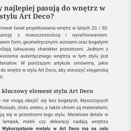
y najlepiej pasują do wnętrz w
stylu Art Deco?
inował świat projektowania wnętrz w latach 20. i 30.
ancję z nowoczesnością i wyrafinowaniem.
ctwem form, geometrycznymi wzorami oraz bogatymi
eślają luksusowy charakter przestrzeni. Jednym z
orzenia autentycznego wnętrza w tym stylu jest
eriałów. W poniższym artykule omówimy, jakie
ą do wnętrz w stylu Art Deco, aby stworzyć elegancką
ń.
 kluczowy element stylu Art Deco
o nie mogą obejść się bez bogatych, błyszczących
iądz, złoto, srebro, a także chrom są materiałami,
ą się w przestrzeni tego stylu. Metalowe detale w
, lampek, mebli czy dekoracji nadają wnętrzu
.
Wykorzystanie metalu w Art Deco ma na celu