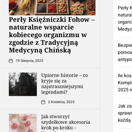
Perły 
natura
Perły Księżniczki Fohow –
organi
naturalne wsparcie
Medyc
kobiecego organizmu w
zgodzie z Tradycyjną
Bezpie
Medycyną Chińską
pomos
antypo
19 Sierpnia, 2025
Upiorne historie – co
Ile ko
kryje się za
Kompl
najstraszniejszymi
2025 r
legendami?
2 Kwietnia, 2025
Jak z
spraw
Jak stworzyć
każdą 
szydełkowe akcesoria
krok po kroku –