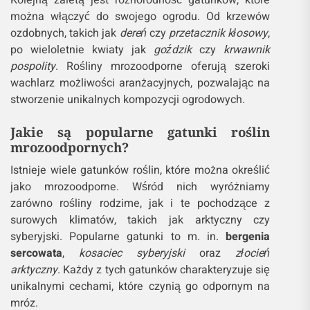
Kolejną zaletą jest różnorodność gatunków, które
można włączyć do swojego ogrodu. Od krzewów
ozdobnych, takich jak
dereń
czy
przetacznik kłosowy
,
po wieloletnie kwiaty jak
goździk
czy
krwawnik
pospolity
. Rośliny mrozoodporne oferują szeroki
wachlarz możliwości aranżacyjnych, pozwalając na
stworzenie unikalnych kompozycji ogrodowych.
Jakie są popularne gatunki roślin
mrozoodpornych?
Istnieje wiele gatunków roślin, które można określić
jako mrozoodporne. Wśród nich wyróżniamy
zarówno rośliny rodzime, jak i te pochodzące z
surowych klimatów, takich jak arktyczny czy
syberyjski. Popularne gatunki to m. in.
bergenia
sercowata
,
kosaciec syberyjski
oraz
złocień
arktyczny
. Każdy z tych gatunków charakteryzuje się
unikalnymi cechami, które czynią go odpornym na
mróz.