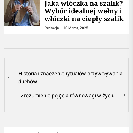
Jaka włóczka na szalik?
Wybór idealnej wełny i
włóczki na ciepły szalik
Redakcja
10 Marca, 2025
Nawigacja
Historia i znaczenie rytuałów przywoływania
wpisu
Previous
duchów
post:
Zrozumienie pojęcia równowagi w życiu
Ne
pos