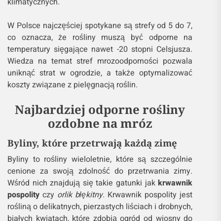
klimatycznych.
W Polsce najczęściej spotykane są strefy od 5 do 7,
co oznacza, że rośliny muszą być odporne na
temperatury sięgające nawet -20 stopni Celsjusza.
Wiedza na temat stref mrozoodporności pozwala
uniknąć strat w ogrodzie, a także optymalizować
koszty związane z pielęgnacją roślin.
Najbardziej odporne rośliny
ozdobne na mróz
Byliny, które przetrwają każdą zimę
Byliny to rośliny wieloletnie, które są szczególnie
cenione za swoją zdolność do przetrwania zimy.
Wśród nich znajdują się takie gatunki jak
krwawnik
pospolity
czy
orlik błękitny
. Krwawnik pospolity jest
rośliną o delikatnych, pierzastych liściach i drobnych,
białych kwiatach, które zdobią ogród od wiosny do