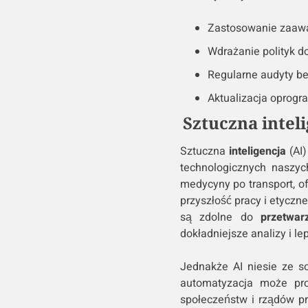
Zastosowanie zaaw
Wdrażanie polityk d
Regularne audyty b
Aktualizacja oprog
Sztuczna intel
Sztuczna
inteligencja
(AI)
technologicznych naszyc
medycyny po transport, of
przyszłość pracy i etyczn
są zdolne do
przetwar
dokładniejsze analizy i l
Jednakże AI niesie ze s
automatyzacja może pr
społeczeństw i rządów p