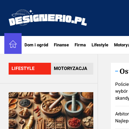
Skip
to
designe
the
content
Dom i ogród
Finanse
Firma
Lifestyle
Motory
LIFESTYLE
MOTORYZACJA
Os
Poście
wybór 
skand
Arbito
Najlep