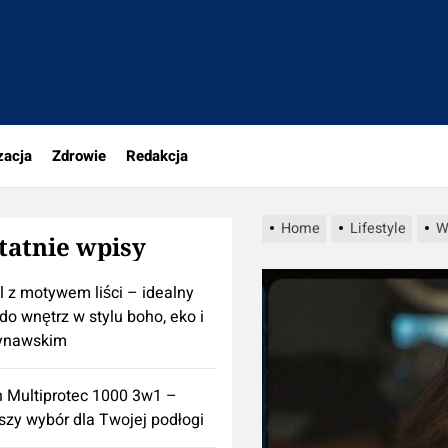
rio.pl
zacja
Zdrowie
Redakcja
Home
Lifestyle
W
tatnie wpisy
l z motywem liści – idealny
do wnętrz w stylu boho, eko i
ynawskim
n Multiprotec 1000 3w1 –
szy wybór dla Twojej podłogi