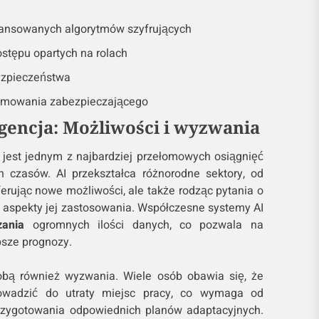
ansowanych algorytmów szyfrujących
ostępu opartych na rolach
ezpieczeństwa
ramowania zabezpieczającego
igencja: Możliwości i wyzwania
 jest jednym z najbardziej przełomowych osiągnięć
h czasów. AI przekształca różnorodne sektory, od
erując nowe możliwości, ale także rodząc pytania o
e aspekty jej zastosowania. Współczesne systemy AI
zania
ogromnych ilości danych, co pozwala na
epsze prognozy.
obą również wyzwania. Wiele osób obawia się, że
owadzić do utraty miejsc pracy, co wymaga od
rzygotowania odpowiednich planów adaptacyjnych.