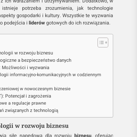
 z ich wdrażaniem i utrzymywaniem. Dodatkowo, w
 istnieje potrzeba zrozumienia, jak technologie
spekty gospodarki i kultury. Wszystkie te wyzwania
 podejścia i
liderów
gotowych do ich rozwiązania.
nologii w rozwoju biznesu
logiczne a bezpieczeństwo danych
a: Możliwości i wyzwania
ologii informacyjno-komunikacyjnych w codziennym
iczeniowej w nowoczesnym biznesie
T): Potencjał i zagrożenia
owe a regulacje prawne
ń związanych z technologią
logii w rozwoju biznesu
wią siłę napędową dla rozwoju
biznesu
, oferując