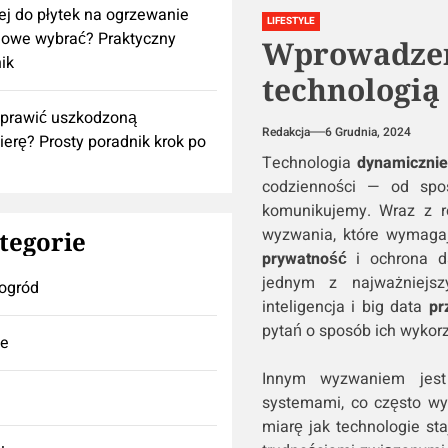
lej do płytek na ogrzewanie
LIFESTYLE
owe wybrać? Praktyczny
Wprowadzen
ik
technologią
aprawić uszkodzoną
Redakcja
6 Grudnia, 2024
ierę? Prosty poradnik krok po
Technologia
dynamiczni
codzienności — od spos
komunikujemy. Wraz z r
wyzwania, które wymaga
tegorie
prywatność
i ochrona da
jednym z najważniejsz
ogród
inteligencja i big data
pr
pytań o sposób ich wykorzy
se
Innym wyzwaniem jest 
systemami, co często 
miarę jak technologie st