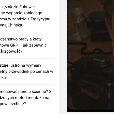
Księżniczki Fohow –
lne wsparcie kobiecego
zmu w zgodzie z Tradycyjną
yną Chińską
czeństwo pracy a kraty
towe GRP – jak zapewnić
ślizgowość?
sztuje lustro na wymiar?
etny przewodnik po cenach w
oku
amocować panele ścienne? 8
dzonych metod montażu na
powierzchnię?