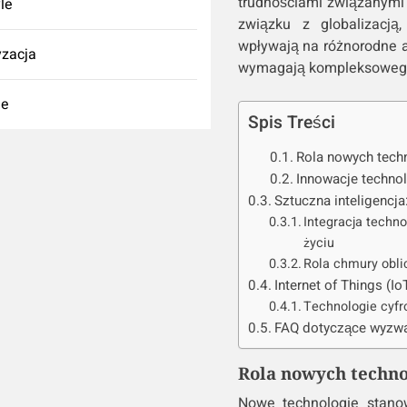
trudnościami związanymi
yle
związku z globalizacją,
wpływają na różnorodne a
zacja
wymagają kompleksowego
ie
Spis Treści
Rola nowych tech
Innowacje techno
Sztuczna inteligencj
Integracja techn
życiu
Rola chmury obl
Internet of Things (Io
Technologie cyfr
FAQ dotyczące wyzwa
Rola nowych techno
Nowe technologie stano