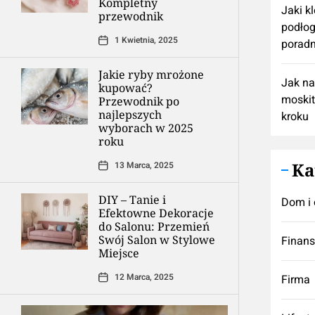
Kompletny
Jaki k
przewodnik
podłog
1 Kwietnia, 2025
poradn
Jakie ryby mrożone
Jak n
kupować?
moskit
Przewodnik po
najlepszych
kroku
wyborach w 2025
roku
Ka
13 Marca, 2025
DIY – Tanie i
Dom i 
Efektowne Dekoracje
do Salonu: Przemień
Swój Salon w Stylowe
Finan
Miejsce
12 Marca, 2025
Firma