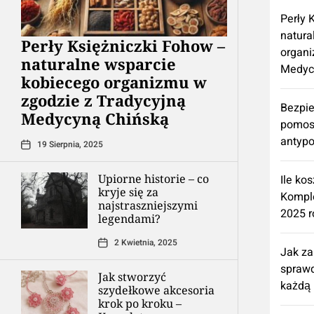
Perły 
natura
Perły Księżniczki Fohow –
organi
naturalne wsparcie
Medyc
kobiecego organizmu w
zgodzie z Tradycyjną
Bezpie
Medycyną Chińską
pomos
antypo
19 Sierpnia, 2025
Upiorne historie – co
Ile ko
kryje się za
Kompl
najstraszniejszymi
2025 r
legendami?
2 Kwietnia, 2025
Jak z
spraw
Jak stworzyć
każdą 
szydełkowe akcesoria
krok po kroku –