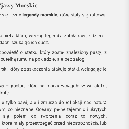
Zjawy Morskie
y się liczne
legendy morskie
, które stały się kultowe.
biety, która, według legendy, zabiła swoje dzieci i
dach, szukając ich dusz.
powieść o statku, który został znaleziony pusty, z
 butelką rumu na pokładzie, ale bez załogi.
ki, który z zaskoczenia atakuje statki, wciągając je
wa
– postać, która na morzu wciągała w wir statki,
trofę.
e tylko bawi, ale i zmusza do refleksji nad naturą
ym, co nieznane. Oceany, pełne tajemnic i ukrytych
ły się polem do tworzenia coraz to nowych,
 które miały przestrzegać przed nieostrożnością lub