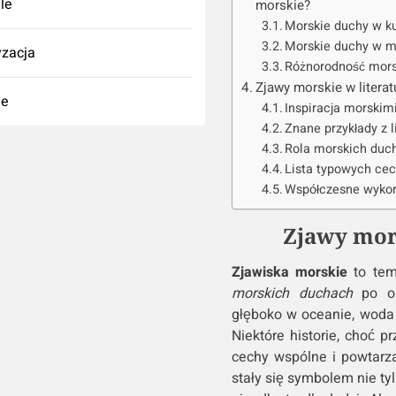
yle
morskie?
Morskie duchy w ku
Morskie duchy w m
zacja
Różnorodność mors
Zjawy morskie w literat
ie
Inspiracja morskim
Znane przykłady z l
Rola morskich duc
Lista typowych cec
Współczesne wyko
Zjawy mors
Zjawiska morskie
to tem
morskich duchach
po op
głęboko w oceanie, woda 
Niektóre historie, choć p
cechy wspólne i powtarza
stały się symbolem nie ty