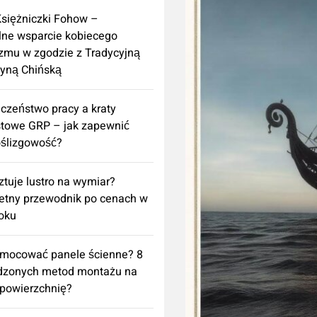
Księżniczki Fohow –
lne wsparcie kobiecego
zmu w zgodzie z Tradycyjną
yną Chińską
czeństwo pracy a kraty
towe GRP – jak zapewnić
ślizgowość?
sztuje lustro na wymiar?
etny przewodnik po cenach w
oku
amocować panele ścienne? 8
dzonych metod montażu na
powierzchnię?