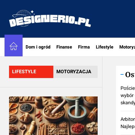
Skip
to
designe
the
content
Dom i ogród
Finanse
Firma
Lifestyle
Motory
LIFESTYLE
MOTORYZACJA
Os
Poście
wybór 
skand
Arbito
Najlep