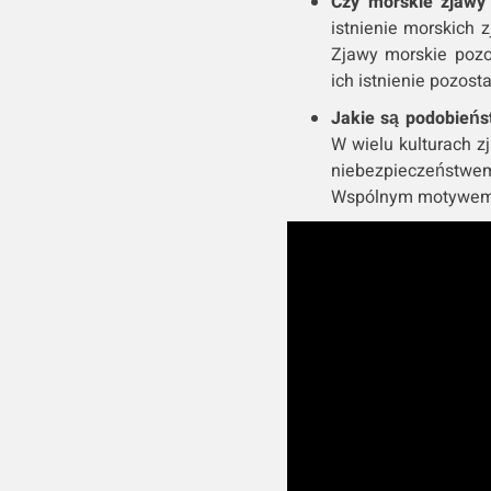
Czy morskie zjawy 
istnienie morskich z
Zjawy morskie pozo
ich istnienie pozost
Jakie są podobieńs
W wielu kulturach z
niebezpieczeństwem
Wspólnym motywem j