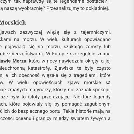
e czym tak naprawdę są te legendarne postacie? I
ą naszą wyobraźnię? Przeanalizujmy to dokładniej.
 Morskich
jawach zazwyczaj wiążą się z tajemniczymi,
skami na morzu. W wielu kulturach opowiadano
re pojawiają się na morzu, szukając zemsty lub
niebezpieczeństwami. W Europie szczególnie znana
Zjawie Morza
, która w nocy nawiedzała okręty, a jej
ieuchronną katastrofę. Zjawiska te były często
, a ich obecność wiązała się z tragediami, które
ków. W wielu opowieściach zjawy morskie są
ie zmarłych marynarzy, którzy nie zaznali spokoju.
ze były to istoty przerażające. Niektóre legendy
ch, które pojawiały się, by pomagać zagubionym
 ich do bezpiecznego portu. Takie historie mają na
iczości oceanu i granicy między światem żywych a