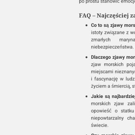
po prostu stanowić emocjo
FAQ – Najczęściej 
Co to są zjawy mor
istoty związane z w
zmarłych mary
niebezpieczeństwa.
Dlaczego zjawy mo
zjaw morskich poj
miejscami nieznanym
i fascynację w lud
życiem a śmiercią, s
Jakie są najbardzi
morskich zjaw zal
opowieść o statk
niepowtarzalny ch
świecie.