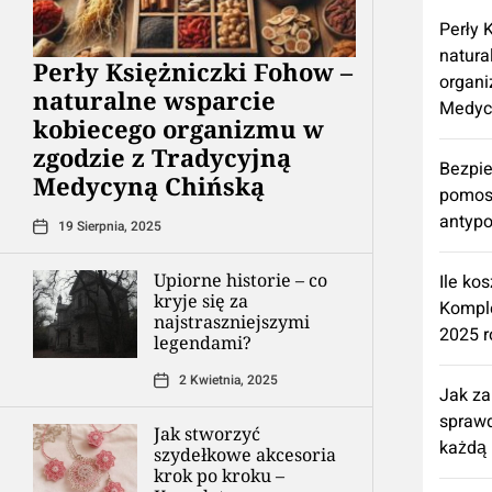
Perły 
natura
Perły Księżniczki Fohow –
organi
naturalne wsparcie
Medyc
kobiecego organizmu w
zgodzie z Tradycyjną
Bezpie
Medycyną Chińską
pomos
antypo
19 Sierpnia, 2025
Upiorne historie – co
Ile ko
kryje się za
Kompl
najstraszniejszymi
2025 r
legendami?
2 Kwietnia, 2025
Jak z
spraw
Jak stworzyć
każdą 
szydełkowe akcesoria
krok po kroku –