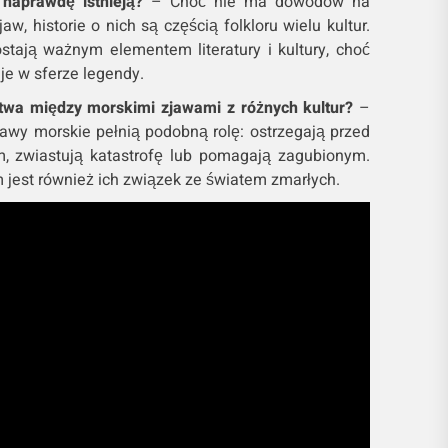
naprawdę istnieją?
– Choć nie ma dowodów na
jaw, historie o nich są częścią folkloru wielu kultur.
stają ważnym elementem literatury i kultury, choć
aje w sferze legendy.
twa między morskimi zjawami z różnych kultur?
–
jawy morskie pełnią podobną rolę: ostrzegają przed
, zwiastują katastrofę lub pomagają zagubionym.
est również ich związek ze światem zmarłych.