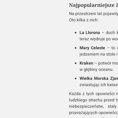
Najpopularniejsze 
Na przestrzeni lat pojawił
Oto kilka z nich:
La Llorona
– duch ko
teraz wędruje po wo
Mary Celeste
– to o
jedzeniem na stole i
Kraken
– potwór mors
w głębiny oceanu.
Wielka Morska Zja
zwiastując ich katas
Każda z tych opowieści ni
ludzkiego strachu przed t
niebezpieczeństw, sta
przerażających opowieści,