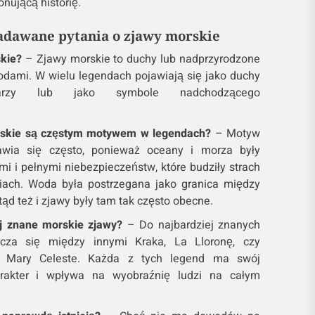
nującą historię.
zadawane pytania o zjawy morskie
skie?
– Zjawy morskie to duchy lub nadprzyrodzone
odami. W wielu legendach pojawiają się jako duchy
narzy lub jako symbole nadchodzącego
rskie są częstym motywem w legendach?
– Motyw
awia się często, ponieważ oceany i morza były
i i pełnymi niebezpieczeństw, które budziły strach
ziach. Woda była postrzegana jako granica między
tąd też i zjawy były tam tak często obecne.
ej znane morskie zjawy?
– Do najbardziej znanych
icza się między innymi Kraka, La Lloronę, czy
u Mary Celeste. Każda z tych legend ma swój
arakter i wpływa na wyobraźnię ludzi na całym