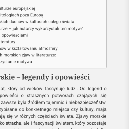
lturze europejskiej
itologiach poza Europą
kich duchów w kulturach całego świata
urze – jak autorzy wykorzystali ten motyw?
i opowieściami
iteratury
hów w kształtowaniu atmosfery
h morskich zjaw w literaturze:
rzystanie motywu
kie – legendy i opowieści
at, który od wieków fascynuje ludzi. Od legend o
owieści o strasznych potworach czających się
zawsze była źródłem tajemnic i niebezpieczeństw.
rzypisane do konkretnego miejsca czy kultury, mają
ją się w różnych częściach świata. Zjawy morskie
lko
strachu
, ale i fascynacji światem, który pozostaje