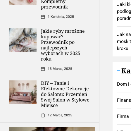
Kompletny
Jaki k
przewodnik
podłog
1 Kwietnia, 2025
poradn
Jakie ryby mrożone
Jak n
kupować?
moskit
Przewodnik po
najlepszych
kroku
wyborach w 2025
roku
Ka
13 Marca, 2025
DIY – Tanie i
Dom i 
Efektowne Dekoracje
do Salonu: Przemień
Swój Salon w Stylowe
Finan
Miejsce
12 Marca, 2025
Firma