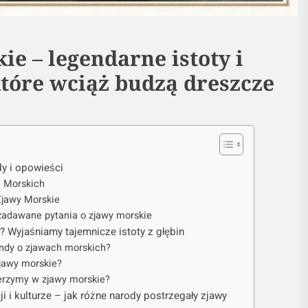
e – legendarne istoty i
które wciąż budzą dreszcze
y i opowieści
 Morskich
Zjawy Morskie
zadawane pytania o zjawy morskie
 Wyjaśniamy tajemnicze istoty z głębin
endy o zjawach morskich?
jawy morskie?
erzymy w zjawy morskie?
i i kulturze – jak różne narody postrzegały zjawy