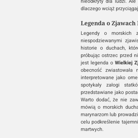
nieodkryty dla ludzi. Al
dlaczego wciąż przyciągaj
Legenda o Zjawach
Legendy o morskich z
niespodziewanymi zjawi
historie o duchach, któ
próbując ostrzec przed 
jest legenda o
Wielkiej 
obecność zwiastowała n
interpretowane jako omen
spotykały załogi stat
przedstawiane jako postac
Warto dodać, że nie zaws
mówią o morskich ducha
marynarzom lub prowadzić
celu podkreślenie tajemn
martwych.