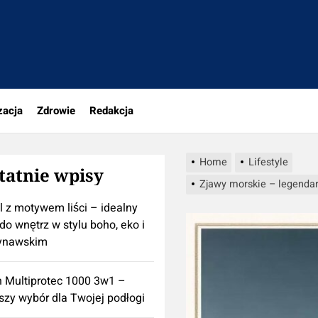
rio.pl
zacja
Zdrowie
Redakcja
Home
Lifestyle
tatnie wpisy
Zjawy morskie – legendar
l z motywem liści – idealny
do wnętrz w stylu boho, eko i
ynawskim
n Multiprotec 1000 3w1 –
szy wybór dla Twojej podłogi