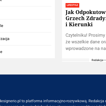
LIFESTYLE
Jak Odpokutow
Grzech Zdrady
i Kierunki
yle
Czytelniku! Prosimy
zacja
że wszelkie dane o
wprowadzone na na
ie
stronie nie zastąpią
Redakcja
samodzielnej konsul
fachowcem/lekarze
Używanie treści zaw
naszym blogu w...
designerio.pl to platforma informacyjno-rozrywkową. Redakcj