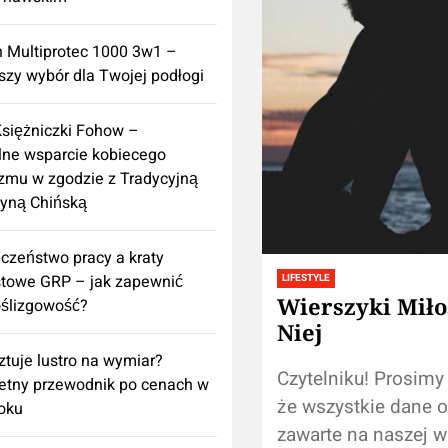
n Multiprotec 1000 3w1 –
szy wybór dla Twojej podłogi
Księżniczki Fohow –
lne wsparcie kobiecego
zmu w zgodzie z Tradycyjną
yną Chińską
czeństwo pracy a kraty
towe GRP – jak zapewnić
LIFESTYLE
Wierszyki Miło
ślizgowość?
Niej
sztuje lustro na wymiar?
Czytelniku! Prosimy
etny przewodnik po cenach w
że wszystkie dane o
oku
zawarte na naszej wi