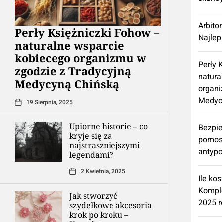
Arbito
Perły Księżniczki Fohow –
Najlep
naturalne wsparcie
kobiecego organizmu w
Perły 
zgodzie z Tradycyjną
natura
Medycyną Chińską
organi
Medyc
19 Sierpnia, 2025
Upiorne historie – co
Bezpie
kryje się za
pomos
najstraszniejszymi
antypo
legendami?
2 Kwietnia, 2025
Ile ko
Kompl
Jak stworzyć
2025 r
szydełkowe akcesoria
krok po kroku –