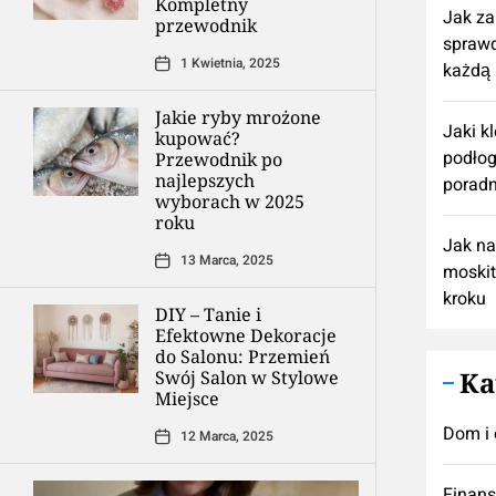
Kompletny
Jak z
przewodnik
spraw
1 Kwietnia, 2025
każdą 
Jakie ryby mrożone
Jaki k
kupować?
podłog
Przewodnik po
najlepszych
poradn
wyborach w 2025
roku
Jak n
13 Marca, 2025
moskit
kroku
DIY – Tanie i
Efektowne Dekoracje
do Salonu: Przemień
Ka
Swój Salon w Stylowe
Miejsce
Dom i 
12 Marca, 2025
Finan