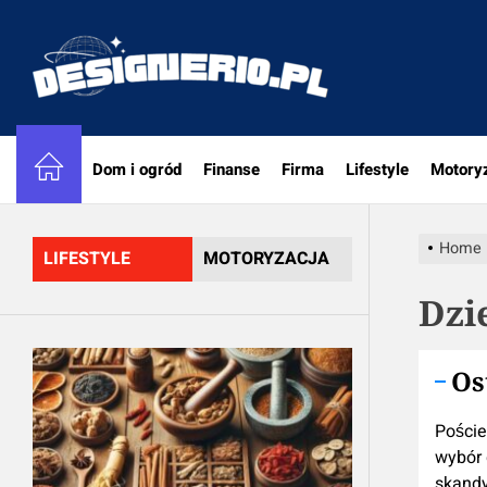
Skip
to
designe
the
content
Dom i ogród
Finanse
Firma
Lifestyle
Motory
Home
LIFESTYLE
MOTORYZACJA
Dzi
Os
Poście
wybór 
skand