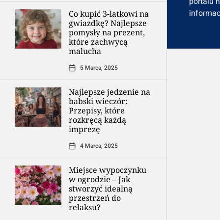
portalu 
informac
Co kupić 3-latkowi na
gwiazdkę? Najlepsze
pomysły na prezent,
które zachwycą
malucha
5 Marca, 2025
Najlepsze jedzenie na
babski wieczór:
Przepisy, które
rozkręcą każdą
imprezę
4 Marca, 2025
Miejsce wypoczynku
w ogrodzie – Jak
stworzyć idealną
przestrzeń do
relaksu?