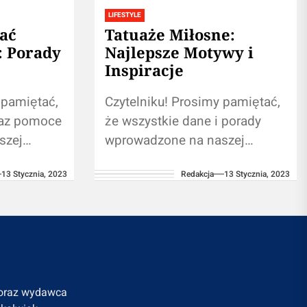
LIFESTYLE
ać
Tatuaże Miłosne:
: Porady
Najlepsze Motywy i
Inspiracje
 pamiętać,
Czytelniku! Prosimy pamiętać,
raz pomoce
że wszystkie dane i porady
szej
wprowadzone na naszej
witrynie nie zastąpią własnej
13 Stycznia, 2023
Redakcja
13 Stycznia, 2023
tacji ze
konsultacji ze
m.
specjalistą/lekarzem.
artych na
Korzystanie z informacji
zawartych na naszym blogu...
a oraz wydawca