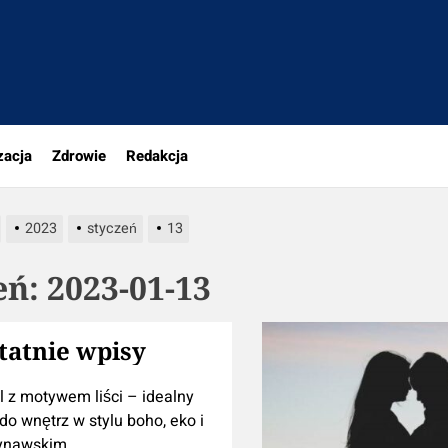
rio.pl
zacja
Zdrowie
Redakcja
2023
styczeń
13
eń:
2023-01-13
tatnie wpisy
l z motywem liści – idealny
do wnętrz w stylu boho, eko i
ynawskim