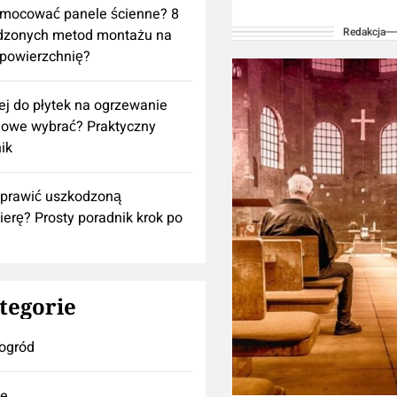
zastąpią własnej kon
amocować panele ścienne? 8
Redakcja
dzonych metod montażu na
specjalistą/profesjo
powierzchnię?
Używanie informacj
umieszczonych na 
lej do płytek na ogrzewanie
blogu w...
owe wybrać? Praktyczny
ik
aprawić uszkodzoną
ierę? Prosty poradnik krok po
tegorie
ogród
se