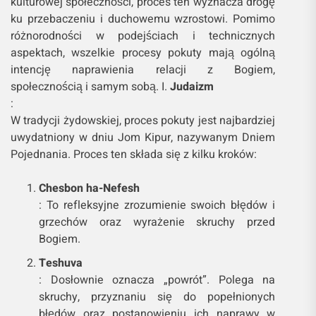
kulturowej społeczności, proces ten wyznacza drogę
ku przebaczeniu i duchowemu wzrostowi. Pomimo
różnorodności w podejściach i technicznych
aspektach, wszelkie procesy pokuty mają ogólną
intencję naprawienia relacji z Bogiem,
społecznością i samym sobą. I.
Judaizm
:
W tradycji żydowskiej, proces pokuty jest najbardziej
uwydatniony w dniu Jom Kipur, nazywanym Dniem
Pojednania. Proces ten składa się z kilku kroków:
Chesbon ha-Nefesh
: To refleksyjne zrozumienie swoich błędów i
grzechów oraz wyrażenie skruchy przed
Bogiem.
Teshuva
: Dosłownie oznacza „powrót”. Polega na
skruchy, przyznaniu się do popełnionych
błędów oraz postanowieniu ich naprawy w