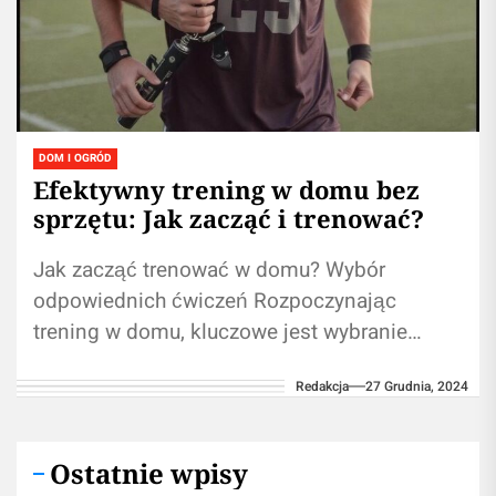
DOM I OGRÓD
Efektywny trening w domu bez
sprzętu: Jak zacząć i trenować?
Jak zacząć trenować w domu? Wybór
odpowiednich ćwiczeń Rozpoczynając
trening w domu, kluczowe jest wybranie
odpowiednich ćwiczeń, które będą
Redakcja
27 Grudnia, 2024
dostosowane do Twoich celów i poziomu...
Ostatnie wpisy