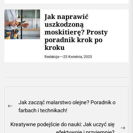
Jak naprawić
uszkodzoną
moskitierę? Prosty
poradnik krok po
kroku
Redakcja
25 Kwietnia, 2025
Nawigacja
Jak zacząć malarstwo olejne? Poradnik o
wpisu
Previous
farbach i technikach!
post:
Kreatywne podejście do nauki: Jak uczyć się
Ne
efektywnie i przyjemnie?