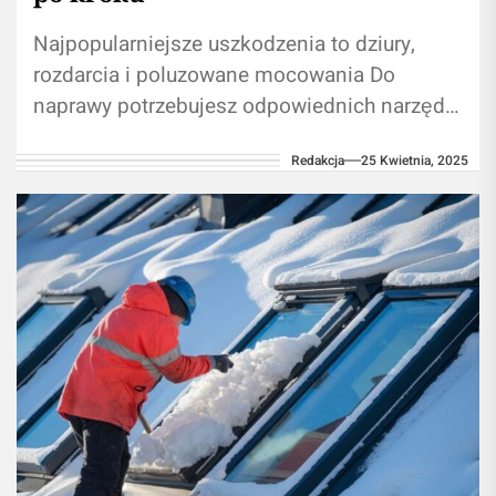
Najpopularniejsze uszkodzenia to dziury,
rozdarcia i poluzowane mocowania Do
naprawy potrzebujesz odpowiednich narzędzi
i materiałów Wybierz metodę naprawy
Redakcja
25 Kwietnia, 2025
dostosowaną do rodzaju uszkodzenia
Regularna konserwacja przedłuża...