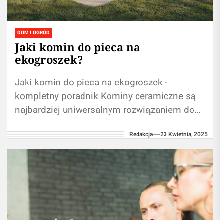
DOM I OGRÓD
Jaki komin do pieca na
ekogroszek?
Jaki komin do pieca na ekogroszek -
kompletny poradnik Kominy ceramiczne są
najbardziej uniwersalnym rozwiązaniem do
kotłów na ekogroszek Średnica wewnętrzna
Redakcja
23 Kwietnia, 2025
komina powinna wynosić od...