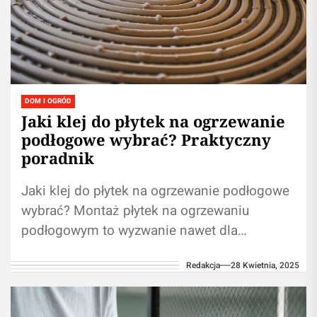
DOM I OGRÓD
Jaki klej do płytek na ogrzewanie
podłogowe wybrać? Praktyczny
poradnik
Jaki klej do płytek na ogrzewanie podłogowe
wybrać? Montaż płytek na ogrzewaniu
podłogowym to wyzwanie nawet dla
doświadczonych majsterkowiczów. Podczas
Redakcja
28 Kwietnia, 2025
pracy z takim podłożem kluczowe...