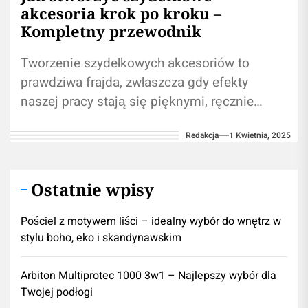
akcesoria krok po kroku –
Kompletny przewodnik
Tworzenie szydełkowych akcesoriów to
prawdziwa frajda, zwłaszcza gdy efekty
naszej pracy stają się pięknymi, ręcznie
robionymi przedmiotami. Jeśli chcesz zacząć
Redakcja
1 Kwietnia, 2025
swoją przygodę z szydełkowaniem lub...
Ostatnie wpisy
Pościel z motywem liści – idealny wybór do wnętrz w
stylu boho, eko i skandynawskim
Arbiton Multiprotec 1000 3w1 – Najlepszy wybór dla
Twojej podłogi