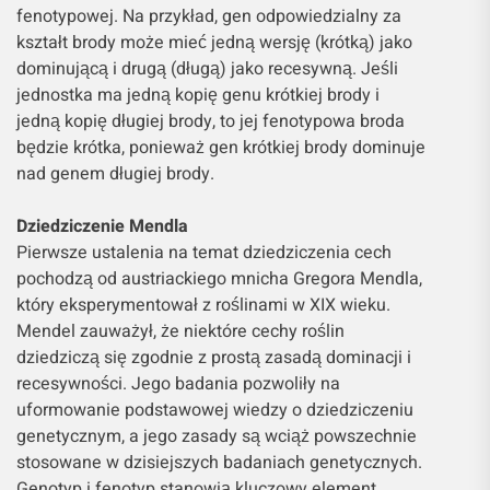
fenotypowej. Na przykład, gen odpowiedzialny za
kształt brody może mieć jedną wersję (krótką) jako
dominującą i drugą (długą) jako recesywną. Jeśli
jednostka ma jedną kopię genu krótkiej brody i
jedną kopię długiej brody, to jej fenotypowa broda
będzie krótka, ponieważ gen krótkiej brody dominuje
nad genem długiej brody.
Dziedziczenie Mendla
Pierwsze ustalenia na temat dziedziczenia cech
pochodzą od austriackiego mnicha Gregora Mendla,
który eksperymentował z roślinami w XIX wieku.
Mendel zauważył, że niektóre cechy roślin
dziedziczą się zgodnie z prostą zasadą dominacji i
recesywności. Jego badania pozwoliły na
uformowanie podstawowej wiedzy o dziedziczeniu
genetycznym, a jego zasady są wciąż powszechnie
stosowane w dzisiejszych badaniach genetycznych.
Genotyp i fenotyp stanowią kluczowy element