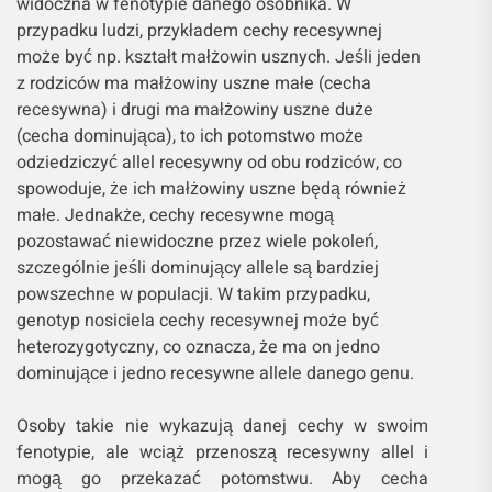
widoczna w fenotypie danego osobnika. W
przypadku ludzi, przykładem cechy recesywnej
może być np. kształt małżowin usznych. Jeśli jeden
z rodziców ma małżowiny uszne małe (cecha
recesywna) i drugi ma małżowiny uszne duże
(cecha dominująca), to ich potomstwo może
odziedziczyć allel recesywny od obu rodziców, co
spowoduje, że ich małżowiny uszne będą również
małe. Jednakże, cechy recesywne mogą
pozostawać niewidoczne przez wiele pokoleń,
szczególnie jeśli dominujący allele są bardziej
powszechne w populacji. W takim przypadku,
genotyp nosiciela cechy recesywnej może być
heterozygotyczny, co oznacza, że ma on jedno
dominujące i jedno recesywne allele danego genu.
Osoby takie nie wykazują danej cechy w swoim
fenotypie, ale wciąż przenoszą recesywny allel i
mogą go przekazać potomstwu. Aby cecha