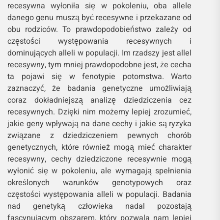
recesywna wyłoniła się w pokoleniu, oba allele
danego genu muszą być recesywne i przekazane od
obu rodziców. To prawdopodobieństwo zależy od
częstości występowania recesywnych i
dominujących alleli w populacji. Im rzadszy jest allel
recesywny, tym mniej prawdopodobne jest, że cecha
ta pojawi się w fenotypie potomstwa. Warto
zaznaczyć, że badania genetyczne umożliwiają
coraz dokładniejszą analizę dziedziczenia cez
recesywnych. Dzięki nim możemy lepiej zrozumieć,
jakie geny wpływają na dane cechy i jakie są ryzyka
związane z dziedziczeniem pewnych chorób
genetycznych, które również mogą mieć charakter
recesywny, cechy dziedziczone recesywnie mogą
wyłonić się w pokoleniu, ale wymagają spełnienia
określonych warunków genotypowych oraz
częstości występowania alleli w populacji. Badania
nad genetyką człowieka nadal pozostają
fascynującym obszarem, który pozwala nam lepiej