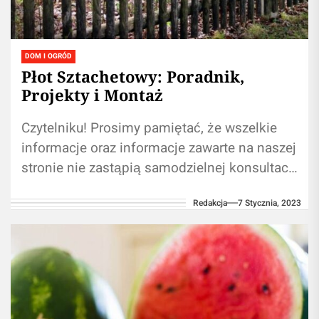
DOM I OGRÓD
Płot Sztachetowy: Poradnik,
Projekty i Montaż
Czytelniku! Prosimy pamiętać, że wszelkie
informacje oraz informacje zawarte na naszej
stronie nie zastąpią samodzielnej konsultacji
ze specjalistą/lekarzem. Używanie treści
Redakcja
7 Stycznia, 2023
umieszczonych na naszym blogu w...