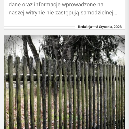
dane oraz informacje wprowadzone na
naszej witrynie nie zastępują samodzielnej
konsultacji ze specjalistą/lekarzem.
Redakcja
8 Stycznia, 2023
Używanie informacji zawartych na naszym
blogu w...