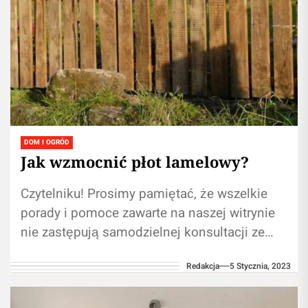
DOM I OGRÓD
Jak wzmocnić płot lamelowy?
Czytelniku! Prosimy pamiętać, że wszelkie
porady i pomoce zawarte na naszej witrynie
nie zastępują samodzielnej konsultacji ze
fachowcem/profesjonalistą. Używanie
Redakcja
5 Stycznia, 2023
informacji umieszczonych na naszym blogu
w...