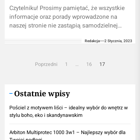
Czytelniku! Prosimy pamiętać, że wszystkie
informacje oraz porady wprowadzone na
naszej stronie nie zastąpią samodzielnej
konsultacji ze fachowcem/profesjonalistą.
Redakcja
2 Stycznia, 2023
Branie przykładu z treści zawartych na
naszym...
Nawigacja
Poprzedni
1
…
16
17
po
wpisach
Ostatnie wpisy
Pościel z motywem liści – idealny wybór do wnętrz w
stylu boho, eko i skandynawskim
Arbiton Multiprotec 1000 3w1 – Najlepszy wybór dla