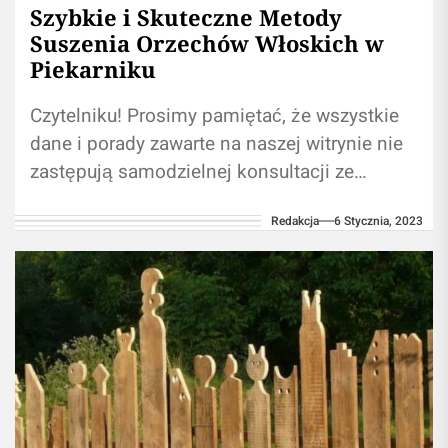
Szybkie i Skuteczne Metody
Suszenia Orzechów Włoskich w
Piekarniku
Czytelniku! Prosimy pamiętać, że wszystkie
dane i porady zawarte na naszej witrynie nie
zastępują samodzielnej konsultacji ze
ekspertem/profesjonalistą. Korzystanie z
Redakcja
6 Stycznia, 2023
informacji umieszczonych na naszym blogu...