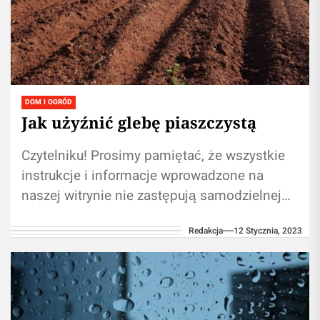
DOM I OGRÓD
Jak użyźnić glebę piaszczystą
Czytelniku! Prosimy pamiętać, że wszystkie
instrukcje i informacje wprowadzone na
naszej witrynie nie zastępują samodzielnej
konsultacji ze ekspertem/profesjonalistą.
Redakcja
12 Stycznia, 2023
Używanie treści umieszczonych na naszym
blogu w...