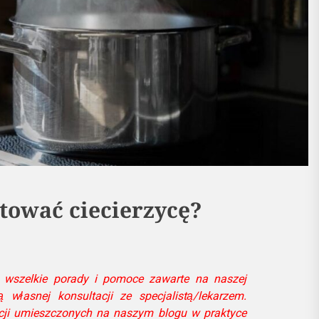
otować ciecierzycę?
 wszelkie porady i pomoce zawarte na naszej
ą własnej konsultacji ze specjalistą/lekarzem.
acji umieszczonych na naszym blogu w praktyce