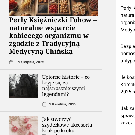
Perły 
natura
Perły Księżniczki Fohow –
organi
naturalne wsparcie
Medyc
kobiecego organizmu w
zgodzie z Tradycyjną
Bezpie
Medycyną Chińską
pomos
antypo
19 Sierpnia, 2025
Upiorne historie – co
Ile ko
kryje się za
Kompl
najstraszniejszymi
2025 r
legendami?
2 Kwietnia, 2025
Jak z
spraw
Jak stworzyć
każdą 
szydełkowe akcesoria
krok po kroku –