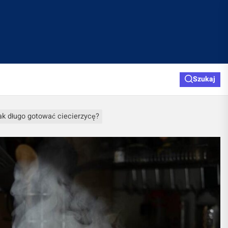
Szukaj
ak długo gotować ciecierzycę?