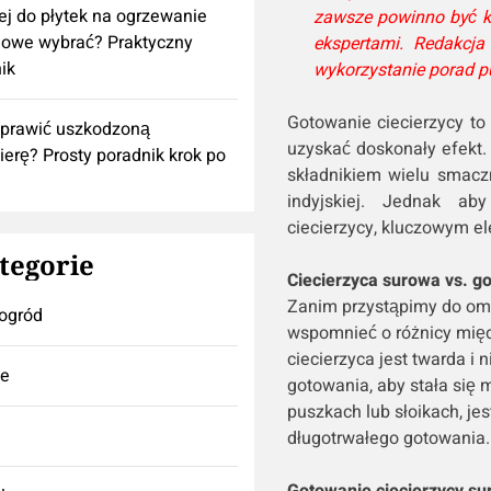
lej do płytek na ogrzewanie
zawsze powinno być k
owe wybrać? Praktyczny
ekspertami. Redakcj
ik
wykorzystanie porad p
Gotowanie ciecierzycy to
aprawić uszkodzoną
uzyskać doskonały efekt. C
ierę? Prosty poradnik krok po
składnikiem wielu smacz
indyjskiej. Jednak ab
ciecierzycy, kluczowym e
tegorie
Ciecierzyca surowa vs. g
Zanim przystąpimy do oma
ogród
wspomnieć o różnicy międ
ciecierzyca jest twarda i
se
gotowania, aby stała się 
puszkach lub słoikach, je
długotrwałego gotowania.