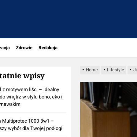
rio.pl
zacja
Zdrowie
Redakcja
Home
Lifestyle
J
tatnie wpisy
l z motywem liści – idealny
do wnętrz w stylu boho, eko i
ynawskim
n Multiprotec 1000 3w1 –
szy wybór dla Twojej podłogi