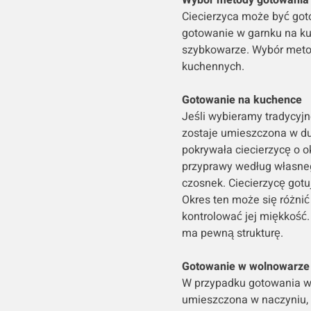
Wybór metody gotowania
Ciecierzyca może być got
gotowanie w garnku na k
szybkowarze. Wybór metod
kuchennych.
Gotowanie na kuchence
Jeśli wybieramy tradycyj
zostaje umieszczona w d
pokrywała ciecierzycę o 
przyprawy według własnego 
czosnek. Ciecierzycę gotu
Okres ten może się różnić
kontrolować jej miękkość. 
ma pewną strukturę.
Gotowanie w wolnowarze
W przypadku gotowania w
umieszczona w naczyniu, 