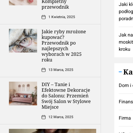
Kompletny
Jaki k
przewodnik
podłog
1 Kwietnia, 2025
poradn
Jakie ryby mrożone
Jak n
kupować?
moskit
Przewodnik po
najlepszych
kroku
wyborach w 2025
roku
Ka
13 Marca, 2025
DIY – Tanie i
Dom i 
Efektowne Dekoracje
do Salonu: Przemień
Swój Salon w Stylowe
Finan
Miejsce
12 Marca, 2025
Firma