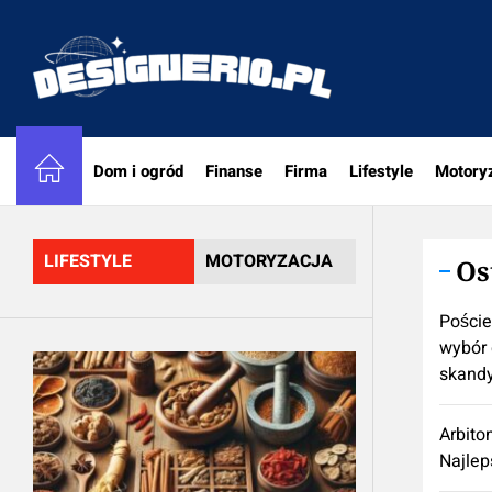
Skip
to
designe
the
content
Dom i ogród
Finanse
Firma
Lifestyle
Motory
LIFESTYLE
MOTORYZACJA
Os
Poście
wybór 
skand
Arbito
Najlep