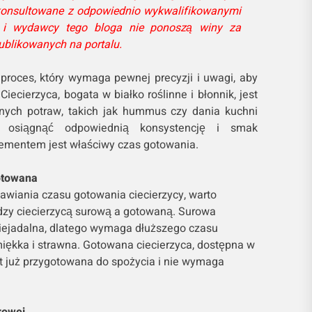
onsultowane z odpowiednio wykwalifikowanymi
a i wydawcy tego bloga nie ponoszą winy za
ublikowanych na portalu.
 proces, który wymaga pewnej precyzji i uwagi, aby
iecierzyca, bogata w białko roślinne i błonnik, jest
nych potraw, takich jak hummus czy dania kuchni
y osiągnąć odpowiednią konsystencję i smak
lementem jest właściwy czas gotowania.
otowana
wiania czasu gotowania ciecierzycy, warto
zy ciecierzycą surową a gotowaną. Surowa
 niejadalna, dlatego wymaga dłuższego czasu
miękka i strawna. Gotowana ciecierzyca, dostępna w
st już przygotowana do spożycia i nie wymaga