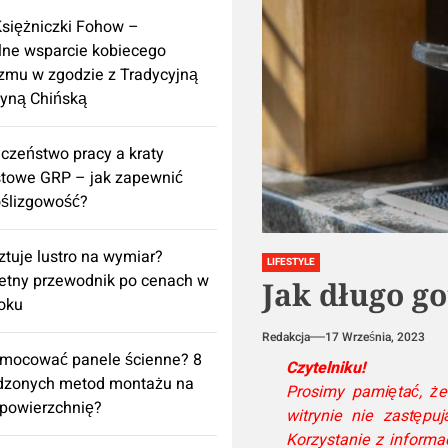
Księżniczki Fohow –
lne wsparcie kobiecego
zmu w zgodzie z Tradycyjną
yną Chińską
czeństwo pracy a kraty
towe GRP – jak zapewnić
ślizgowość?
sztuje lustro na wymiar?
LIFESTYLE
etny przewodnik po cenach w
Jak długo g
oku
Redakcja
17 Września, 2023
amocować panele ścienne? 8
Czytelniku!
dzonych metod montażu na
Prosimy pamiętać, że
powierzchnię?
witrynie nie zastępuj
Korzystanie z inform