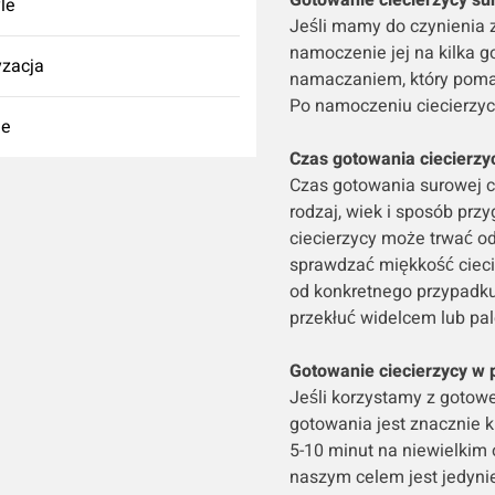
Gotowanie ciecierzycy su
yle
Jeśli mamy do czynienia z
namoczenie jej na kilka g
zacja
namaczaniem, który pomag
Po namoczeniu ciecierzycy
ie
Czas gotowania ciecierzy
Czas gotowania surowej cie
rodzaj, wiek i sposób prz
ciecierzycy może trwać od
sprawdzać miękkość cieci
od konkretnego przypadku.
przekłuć widelcem lub pa
Gotowanie ciecierzycy w 
Jeśli korzystamy z gotowe
gotowania jest znacznie k
5-10 minut na niewielkim
naszym celem jest jedynie