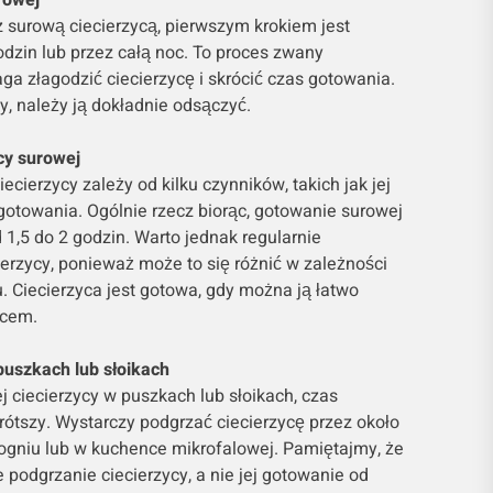
rowej
 surową ciecierzycą, pierwszym krokiem jest
odzin lub przez całą noc. To proces zwany
a złagodzić ciecierzycę i skrócić czas gotowania.
, należy ją dokładnie odsączyć.
cy surowej
cierzycy zależy od kilku czynników, takich jak jej
ygotowania. Ogólnie rzecz biorąc, gotowanie surowej
 1,5 do 2 godzin. Warto jednak regularnie
erzycy, ponieważ może to się różnić w zależności
 Ciecierzyca jest gotowa, gdy można ją łatwo
lcem.
puszkach lub słoikach
j ciecierzycy w puszkach lub słoikach, czas
rótszy. Wystarczy podgrzać ciecierzycę przez około
 ogniu lub w kuchence mikrofalowej. Pamiętajmy, że
 podgrzanie ciecierzycy, a nie jej gotowanie od