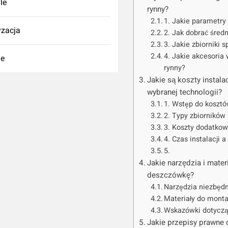
yle
rynny?
1. Jakie parametry
zacja
2. Jak dobrać średn
3. Jakie zbiorniki
4. Jakie akcesoria
ie
rynny?
Jakie są koszty instal
wybranej technologii?
1. Wstęp do kosztó
2. Typy zbiorników 
3. Koszty dodatkow
4. Czas instalacji a
5.
Jakie narzędzia i mate
deszczówkę?
Narzędzia niezbęd
Materiały do mont
Wskazówki dotyczą
Jakie przepisy prawne