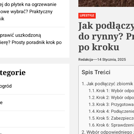
lej do płytek na ogrzewanie
owe wybrać? Praktyczny
LIFESTYLE
ik
Jak podłącz
do rynny? P
aprawić uszkodzoną
ierę? Prosty poradnik krok po
po kroku
Redakcja
14 Stycznia, 2025
tegorie
Spis Treści
Jak podłączyć zbiornik
ogród
Krok 1: Wybór odpo
Krok 2: Wybór odpo
se
Krok 3: Przygotowan
Krok 4: Podłączenie
Krok 5: Zabezpiecz
Krok 6: Sprawdzen
Wybór odpowiedniego 