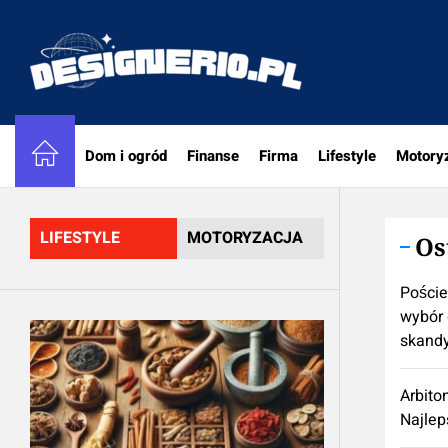
Skip
to
designe
the
content
Dom i ogród
Finanse
Firma
Lifestyle
Motory
LIFESTYLE
MOTORYZACJA
Os
Poście
wybór 
skand
Arbito
Najlep