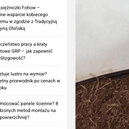
Księżniczki Fohow –
lne wsparcie kobiecego
zmu w zgodzie z Tradycyjną
yną Chińską
czeństwo pracy a kraty
towe GRP – jak zapewnić
ślizgowość?
sztuje lustro na wymiar?
etny przewodnik po cenach w
oku
amocować panele ścienne? 8
dzonych metod montażu na
powierzchnię?