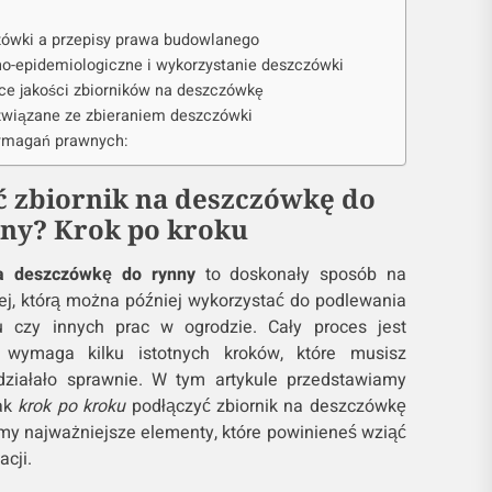
zówki a przepisy prawa budowlanego
rno-epidemiologiczne i wykorzystanie deszczówki
ce jakości zbiorników na deszczówkę
y związane ze zbieraniem deszczówki
ymagań prawnych:
ć zbiornik na deszczówkę do
ny? Krok po kroku
na deszczówkę do rynny
to doskonały sposób na
j, którą można później wykorzystać do podlewania
u czy innych prac w ogrodzie. Cały proces jest
 wymaga kilku istotnych kroków, które musisz
ziałało sprawnie. W tym artykule przedstawiamy
jak
krok po kroku
podłączyć zbiornik na deszczówkę
my najważniejsze elementy, które powinieneś wziąć
cji.