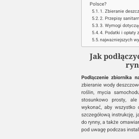
Polsce?
1. Zbieranie deszc
2. Przepisy sanita
3. Wymogi dotyczą
4. Podatki i opłat
najważniejszych w
Jak podłączy
ryn
Podłączenie zbiornika 
zbieranie wody deszczowe
roślin, mycia samochod
stosunkowo prosty, ale
wykonać, aby wszystko d
szczegółową instrukcję, 
do rynny, a także omawia
pod uwagę podczas instala