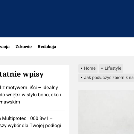
rio.pl
zacja
Zdrowie
Redakcja
Home
Lifestyle
tatnie wpisy
Jak podłączyć zbiornik n
l z motywem liści – idealny
do wnętrz w stylu boho, eko i
ynawskim
n Multiprotec 1000 3w1 –
szy wybór dla Twojej podłogi