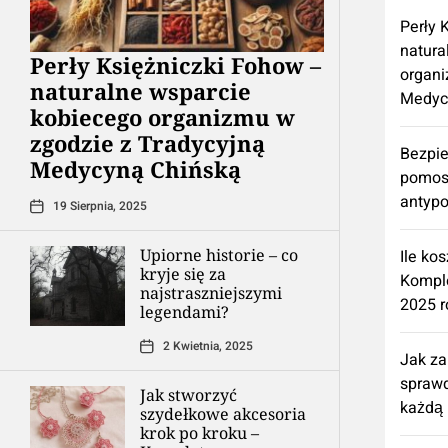
Perły 
natura
Perły Księżniczki Fohow –
organi
naturalne wsparcie
Medyc
kobiecego organizmu w
zgodzie z Tradycyjną
Bezpie
Medycyną Chińską
pomos
antypo
19 Sierpnia, 2025
Upiorne historie – co
Ile ko
kryje się za
Kompl
najstraszniejszymi
2025 r
legendami?
2 Kwietnia, 2025
Jak z
spraw
Jak stworzyć
każdą 
szydełkowe akcesoria
krok po kroku –