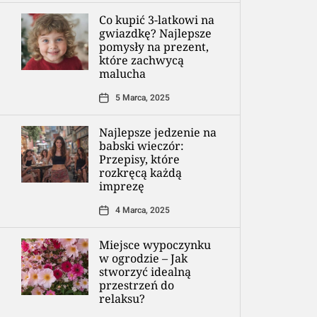
Co kupić 3-latkowi na
gwiazdkę? Najlepsze
pomysły na prezent,
które zachwycą
malucha
5 Marca, 2025
Najlepsze jedzenie na
babski wieczór:
Przepisy, które
rozkręcą każdą
imprezę
4 Marca, 2025
Miejsce wypoczynku
w ogrodzie – Jak
stworzyć idealną
przestrzeń do
relaksu?