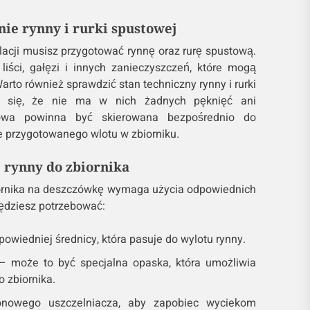
ie rynny i rurki spustowej
lacji musisz przygotować rynnę oraz rurę spustową.
liści, gałęzi i innych zanieczyszczeń, które mogą
arto również sprawdzić stan techniczny rynny i rurki
ć się, że nie ma w nich żadnych pęknięć ani
owa powinna być skierowana bezpośrednio do
ie przygotowanego wlotu w zbiorniku.
e rynny do zbiornika
iornika na deszczówkę wymaga użycia odpowiednich
będziesz potrzebować:
owiedniej średnicy, która pasuje do wylotu rynny.
 – może to być specjalna opaska, która umożliwia
 zbiornika.
ikonowego uszczelniacza, aby zapobiec wyciekom