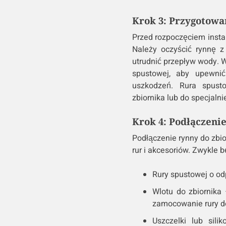
Krok 3: Przygotowan
Przed rozpoczęciem insta
Należy oczyścić rynnę z 
utrudnić przepływ wody. W
spustowej, aby upewni
uszkodzeń. Rura spust
zbiornika lub do specjaln
Krok 4: Podłączeni
Podłączenie rynny do zb
rur i akcesoriów. Zwykle 
Rury spustowej o odp
Wlotu do zbiornika
zamocowanie rury do
Uszczelki lub sil