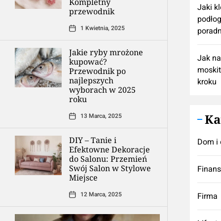
Kompletny
Jaki k
przewodnik
podłog
1 Kwietnia, 2025
poradn
Jakie ryby mrożone
Jak n
kupować?
moskit
Przewodnik po
najlepszych
kroku
wyborach w 2025
roku
Ka
13 Marca, 2025
DIY – Tanie i
Dom i 
Efektowne Dekoracje
do Salonu: Przemień
Swój Salon w Stylowe
Finan
Miejsce
12 Marca, 2025
Firma