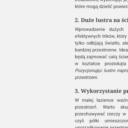
które mogą dzielić powier
2. Duże lustra na ś
Wprowadzenie dużych l
efektywnych trików, który
tylko odbijają światło, 
bardziej przestronne. Ide
będą zajmować całą ścian
w kształcie prostokąt
Pozycjonując lustro napr
przestrzeni
.
3. Wykorzystanie p
W małej łazience ważn
przestrzeń. Warto sk
przechowywać rzeczy w p
czyli półki umieszc
uporządkowanie przestrz