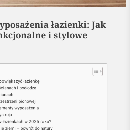
yposażenia łazienki: Jak
nkcjonalne i stylowe
 powiększyć łazienkę
ścianach i podłodze
ścianach
rzestrzeni pionowej
elementy wyposażenia
stroju
w łazienkach w 2025 roku?
nie ziemi – powrót do natury