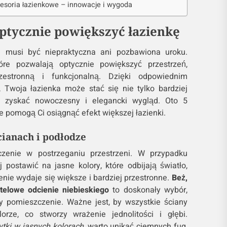
esoria łazienkowe – innowacje i wygoda
optycznie powiększyć łazienkę
e musi być niepraktyczna ani pozbawiona uroku.
które pozwalają optycznie powiększyć przestrzeń,
zestronną i funkcjonalną. Dzięki odpowiednim
 Twoja łazienka może stać się nie tylko bardziej
ż zyskać nowoczesny i elegancki wygląd. Oto 5
e pomogą Ci osiągnąć efekt większej łazienki.
ścianach i podłodze
enie w postrzeganiu przestrzeni. W przypadku
j postawić na jasne kolory, które odbijają światło,
nie wydaje się większe i bardziej przestronne.
Beż,
stelowe odcienie niebieskiego
to doskonały wybór,
y pomieszczenie. Ważne jest, by wszystkie ściany
ze, co stworzy wrażenie jednolitości i głębi.
ytki w jasnych kolorach
, warto unikać ciemnych fug,