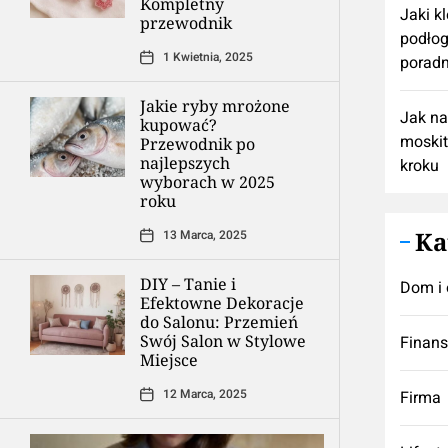
Kompletny
Jaki k
przewodnik
podłog
1 Kwietnia, 2025
poradn
Jakie ryby mrożone
Jak n
kupować?
moskit
Przewodnik po
najlepszych
kroku
wyborach w 2025
roku
Ka
13 Marca, 2025
DIY – Tanie i
Dom i 
Efektowne Dekoracje
do Salonu: Przemień
Swój Salon w Stylowe
Finan
Miejsce
12 Marca, 2025
Firma