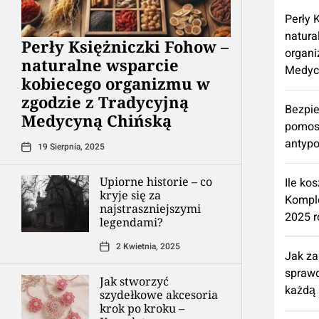
Perły 
natura
Perły Księżniczki Fohow –
organi
naturalne wsparcie
Medyc
kobiecego organizmu w
zgodzie z Tradycyjną
Bezpie
Medycyną Chińską
pomos
antypo
19 Sierpnia, 2025
Upiorne historie – co
Ile ko
kryje się za
Kompl
najstraszniejszymi
2025 r
legendami?
2 Kwietnia, 2025
Jak z
spraw
Jak stworzyć
każdą 
szydełkowe akcesoria
krok po kroku –