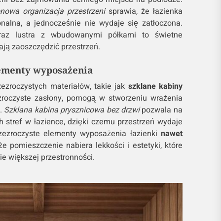
onowa organizacja przestrzeni
sprawia, że łazienka
jonalna, a jednocześnie nie wydaje się zatłoczona.
oraz lustra z wbudowanymi półkami to świetne
ają zaoszczędzić przestrzeń.
lementy wyposażenia
ezroczystych materiałów, takie jak
szklane kabiny
zroczyste zasłony, pomogą w stworzeniu wrażenia
e.
Szklana kabina prysznicowa bez drzwi
pozwala na
h stref w łazience, dzięki czemu przestrzeń wydaje
rzezroczyste elementy wyposażenia łazienki
nawet
 że pomieszczenie nabiera lekkości i estetyki, które
ie większej przestronności.