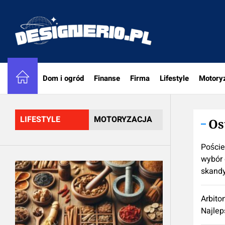
Skip
to
designe
the
content
Dom i ogród
Finanse
Firma
Lifestyle
Motory
LIFESTYLE
MOTORYZACJA
Os
Poście
wybór 
skand
Arbito
Najlep