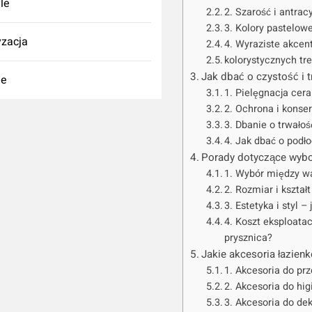
yle
2. Szarość i antra
3. Kolory pastelowe
zacja
4. Wyraziste akce
kolorystycznych tr
Jak dbać o czystość i 
ie
1. Pielęgnacja cera
2. Ochrona i konse
3. Dbanie o trwało
4. Jak dbać o podło
Porady dotyczące wybo
1. Wybór między w
2. Rozmiar i kształ
3. Estetyka i styl
4. Koszt eksploata
prysznica?
Jakie akcesoria łazie
1. Akcesoria do pr
2. Akcesoria do hi
3. Akcesoria do dek