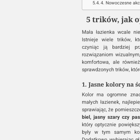
4. Nowoczesne akc
5 trików, jak 
Mała łazienka wcale ni
Istnieje wiele trików, 
czyniąc ją bardziej pr
rozwiązaniom wizualnym,
komfortowa, ale równie
sprawdzonych trików, któr
1. Jasne kolory na 
Kolor ma ogromne znacz
małych łazienek, najlepie
sprawiając, że pomieszcze
biel, jasny szary czy pa
który optycznie powiększ
były w tym samym kolor
Dodatkowo, wybierając
pł