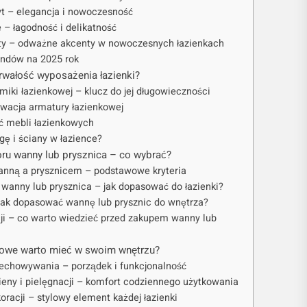
cyt – elegancja i nowoczesność
 – łagodność i delikatność
nty – odważne akcenty w nowoczesnych łazienkach
endów na 2025 rok
trwałość wyposażenia łazienki?
miki łazienkowej – klucz do jej długowieczności
rwacja armatury łazienkowej
ść mebli łazienkowych
gę i ściany w łazience?
ru wanny lub prysznica – co wybrać?
anną a prysznicem – podstawowe kryteria
t wanny lub prysznica – jak dopasować do łazienki?
 – jak dopasować wannę lub prysznic do wnętrza?
cji – co warto wiedzieć przed zakupem wanny lub
nkowe warto mieć w swoim wnętrzu?
zechowywania – porządek i funkcjonalność
gieny i pielęgnacji – komfort codziennego użytkowania
oracji – stylowy element każdej łazienki