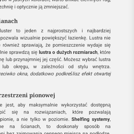
zchnię i optycznie ją zmniejszać.
cianach
uster to jeden z najprostszych i najbardziej
 pozwala wizualnie powiększyć łazienkę. Lustra nie
ale również sprawiają, że pomieszczenie wydaje się
alnie sprawdzą się
lustra o dużych rozmiarach
, które
ę lub przynajmniej jej część. Możesz wybrać lustra
a lub okręgu, w zależności od stylu wnętrza.
zeciwko okna, dodatkowo podkreślisz efekt otwartej
rzestrzeni pionowej
e jest, aby maksymalnie wykorzystać dostępną
upić się na rozwiązaniach, które pozwalają
ionie, a nie tylko w poziomie.
Shelfing systemy
,
zone na ścianach, to doskonały sposób na
eni bez zajmowania cennego miejsca na podłodze.