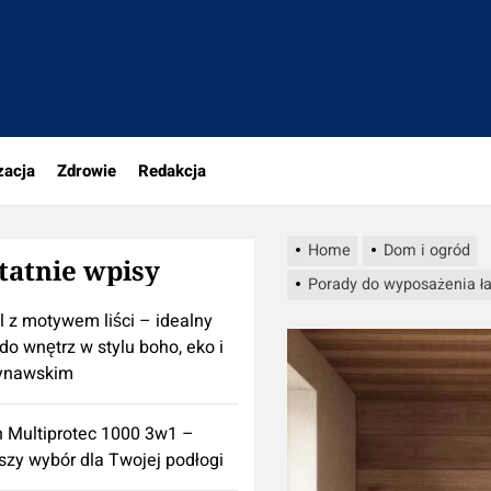
rio.pl
zacja
Zdrowie
Redakcja
Home
Dom i ogród
tatnie wpisy
Porady do wyposażenia ła
l z motywem liści – idealny
do wnętrz w stylu boho, eko i
ynawskim
n Multiprotec 1000 3w1 –
szy wybór dla Twojej podłogi