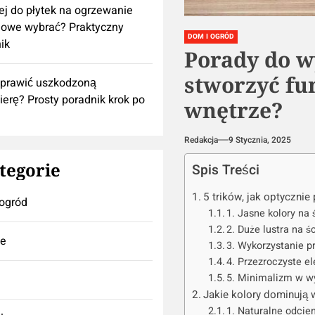
lej do płytek na ogrzewanie
owe wybrać? Praktyczny
DOM I OGRÓD
ik
Porady do w
stworzyć fu
aprawić uszkodzoną
ierę? Prosty poradnik krok po
wnętrze?
Redakcja
9 Stycznia, 2025
tegorie
Spis Treści
5 trików, jak optycznie
ogród
1. Jasne kolory na 
2. Duże lustra na 
se
3. Wykorzystanie p
4. Przezroczyste 
5. Minimalizm w wy
Jakie kolory dominują 
1. Naturalne odcie