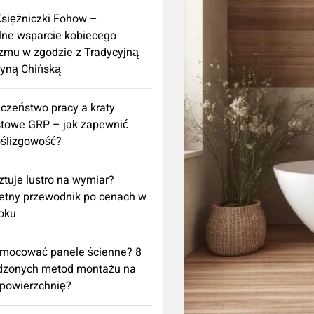
Księżniczki Fohow –
lne wsparcie kobiecego
zmu w zgodzie z Tradycyjną
yną Chińską
czeństwo pracy a kraty
towe GRP – jak zapewnić
ślizgowość?
sztuje lustro na wymiar?
etny przewodnik po cenach w
oku
amocować panele ścienne? 8
dzonych metod montażu na
powierzchnię?