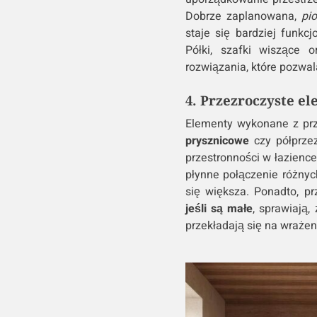
Dobrze zaplanowana,
pi
staje się bardziej funkc
Półki, szafki wiszące 
rozwiązania, które pozwal
4. Przezroczyste e
Elementy wykonane z prz
prysznicowe
czy półprze
przestronności w łazienc
płynne połączenie różnyc
się większa. Ponadto, p
jeśli są małe
, sprawiają,
przekładają się na wrażen